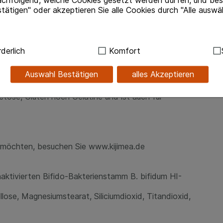
achfolgend, welche Cookies gesetzt werden dürfen, und best
er Mahlzeit unzerkaut mit ausreichend Flüssigkeit (z.
tätigen" oder akzeptieren Sie alle Cookies durch "Alle auswä
isse zu erzielen, sollten Kijimea® Reizdarm PRO
ochen eingenommen werden. Es liegen keine
ea® Reizdarm PRO Kapseln für Kinder und Jugendliche
ndig:
Hierbei handelt es sich um Cookies, die für die Grundf
derlich
Komfort
sind (z.B. Navigation, Warenkorb, Kundenkonto), weshalb au
kann.
Auswahl Bestätigen
alles Akzeptieren
 von Kijimea® Reizdarm PRO wurden bisher nicht
 nicht bekannt. Kijimea® Reizdarm PRO enthält weder
kies werden genutzt um das Einkaufserlebnis noch ansprec
ctose, Gluten noch Gelatine und ist auch für
lsweise für die Wiedererkennung des Besuchers oder unsere S
z.B. Spracheinstellung) anzupassen. Komfort-Cookies ermög
se zugeschrittene Inhalte anzuzeigen und unser Partnerprog
ng:
Hierüber lassen sich Informationen über die Art und Wei
 möchten, besuchen Sie www.kijimea.de
mmeln, mit deren Hilfe wir unsere Website weiter für Sie opt
Website aber auch die Werbung auf Drittseiten möglichst rele
achten Sie, dass Daten hierfür teilweise an Dritte wie z.B. G
aktivierten Bifido-Bakterienstamm B. bifidum HI-
 werden.
lose, Magnesiumstearat, Siliciumdioxid, Titandioxid,