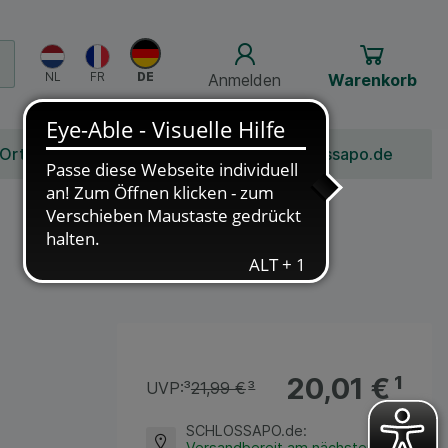
Anmelden
Warenkorb
 Ort
Bonusprogramm
Jobs
Über Schlossapo.de
20,01 €
¹
UVP:
³
21,99 €
³
SCHLOSSAPO.de
:
Versandbereit am nächsten