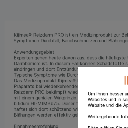
Kijimea® Reizdarm PRO ist ein Medizinprodukt zur B
Symptomen Durchfall, Bauchschmerzen und Blähunge
Anwendungsgebiet
Experten gehen heute davon aus, dass die häufigste 
Darmbarriere ist. In diesem Fall können Schadstoffe 
eindringen und dort Entzündungen auslösen.
Typische Symptome wie Durchfall, Bauchschmerzen un
Das Medizinprodukt Kijimea® Reizdarm PRO ist die W
Präparats bei wiederkehrenden Darmbeschwerden (Que
Reizdarm PRO bekämpft wiederkehrende Darmbeschwe
Um Ihnen besser u
mit einem genialen Wirkprinzip. Es enthält den einziga
Websites und in se
bifidum HI-MIMBb75. Dieser findet zielgerichtet und
Website und die Ap
haftet sich dort schützend wie ein Pflaster an. Die
Blähungen werden effektiv gelindert.
Weitergehende Info
Einnahmeempfehlung