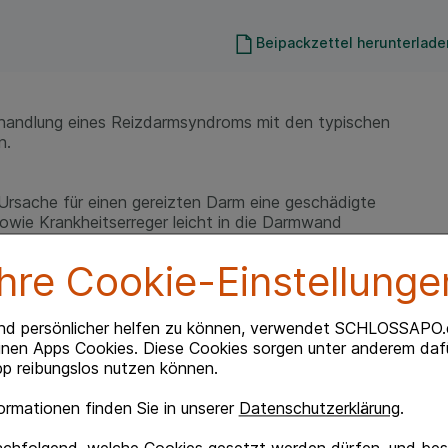
Beipackzettel herunterlade
ehandlung eines Reizdarmsyndroms mit den typischen
n.
Ursache für einen gereizten Darm eine geschädigte
sowie Krankheitserreger leicht in die Darmwand
d Blähungen können die Folge sein.
Ihre Cookie-Einstellunge
eiterentwicklung des bisher meist verwendeten
lle: Insight Health MAT 06/2019). Kijimea®
rden wie Durchfall, Bauchschmerzen und Blähungen
nd persönlicher helfen zu können, verwendet SCHLOSSAPO.
rtigen, hitzeinaktivierten Bifido-Bakterienstamm B.
inen Apps Cookies. Diese Cookies sorgen unter anderem dafü
 schnell die beschädigten Stellen der Darmwand und
p reibungslos nutzen können.
 typischen Symptome Durchfall, Bauchschmerzen und
rmationen finden Sie in unserer
Datenschutzerklärung
.