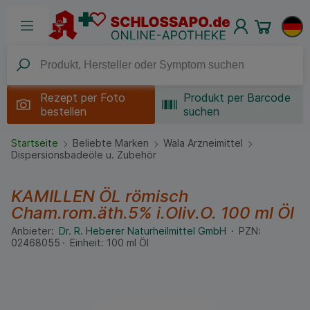
Rezept per
Foto
Produkt per Barcode
bestellen
suchen
Startseite
Beliebte Marken
Wala Arzneimittel
Dispersionsbadeöle u. Zubehör
KAMILLEN ÖL römisch
Cham.rom.äth.5% i.Oliv.O.
100 ml
Öl
Anbieter:
Dr. R. Heberer Naturheilmittel GmbH
PZN:
02468055
Einheit:
100
ml
Öl