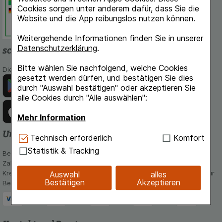
Cookies sorgen unter anderem dafür, dass Sie die
Dokumentation und Information.
Website und die App reibungslos nutzen können.
Weitergehende Informationen finden Sie in unserer
Datenschutzerklärung
.
schlossapo.de-App
Bitte wählen Sie nachfolgend, welche Cookies
Die App von schlossapo.de jetzt mit E-Rezept-Scanner
gesetzt werden dürfen, und bestätigen Sie dies
durch "Auswahl bestätigen" oder akzeptieren Sie
alle Cookies durch "Alle auswählen":
Mehr Information
Unsere Zahlungsarten
Technisch Notwendig:
Hierbei handelt es sich um
Technisch erforderlich
Komfort
Cookies, die für die Grundfunktionen unserer
Statistik & Tracking
Bequem und sicher - Wählen Sie aus unseren verschiedenen
Website notwendig sind (z.B. Navigation,
Zahlungsmöglichkeiten:
Warenkorb, Kundenkonto), weshalb auf diese nicht
Kreditkarte, PayPal,Vorkasse, iDeal, Bancontact und Rechnung (für
Auswahl
alles
verzichtet werden kann.
Bestätigen
Akzeptieren
Bestandskunden)
Komfort:
Diese Cookies werden genutzt um das
Einkaufserlebnis noch ansprechender zu gestalten,
beispielsweise für die Wiedererkennung des