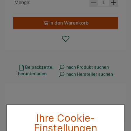
Menge:
In den Warenkorb
Beipackzettel
nach Produkt suchen
herunterladen
nach Hersteller suchen
Wirkstoff:
Kalium chloratum (homöoph.)
Ihre Cookie-
Einstellungen