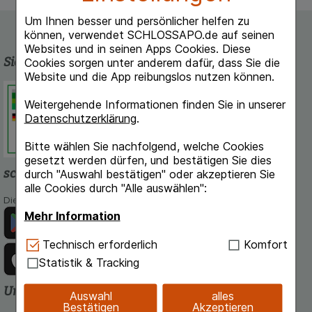
Um Ihnen besser und persönlicher helfen zu
können, verwendet SCHLOSSAPO.de auf seinen
Websites und in seinen Apps Cookies. Diese
Sicherheit und Qualität
Cookies sorgen unter anderem dafür, dass Sie die
Website und die App reibungslos nutzen können.
Schlossapo.de ist registriert beim
Deutschen Institut für Medizinische
Weitergehende Informationen finden Sie in unserer
Dokumentation und Information.
Datenschutzerklärung
.
Bitte wählen Sie nachfolgend, welche Cookies
gesetzt werden dürfen, und bestätigen Sie dies
schlossapo.de-App
durch "Auswahl bestätigen" oder akzeptieren Sie
alle Cookies durch "Alle auswählen":
Die App von schlossapo.de jetzt mit E-Rezept-Scanner
Mehr Information
Technisch Notwendig:
Hierbei handelt es sich um
Technisch erforderlich
Komfort
Cookies, die für die Grundfunktionen unserer
Statistik & Tracking
Website notwendig sind (z.B. Navigation,
Warenkorb, Kundenkonto), weshalb auf diese nicht
Unsere Zahlungsarten
Auswahl
alles
verzichtet werden kann.
Bestätigen
Akzeptieren