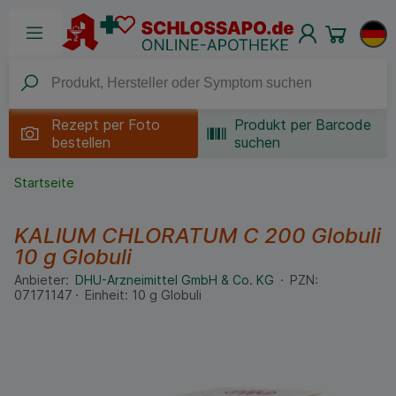
Rezept per
Foto
Produkt per Barcode
bestellen
suchen
Startseite
KALIUM CHLORATUM C 200 Globuli
10 g
Globuli
Anbieter:
DHU-Arzneimittel GmbH & Co. KG
PZN:
07171147
Einheit:
10
g
Globuli