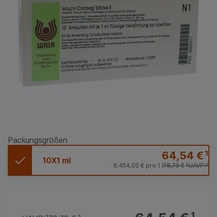
Packungsgrößen
64,54 €
¹
10X1 ml
6.454,00 €
pro 1 l
78,79 €
²
UAVP:
²