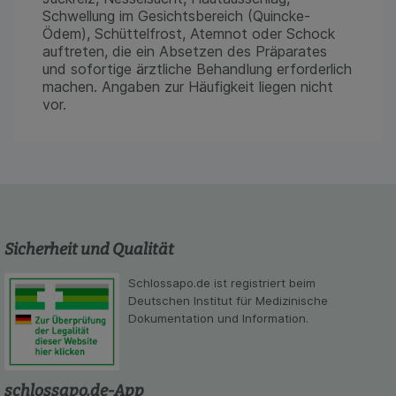
auch auf Ihre Bedürfnisse zugeschrittene Inhalte
Schwellung im Gesichtsbereich (Quincke-
anzuzeigen und unser Partnerprogramm zu
Ödem), Schüttelfrost, Atemnot oder Schock
betreiben.
auftreten, die ein Absetzen des Präparates
und sofortige ärztliche Behandlung erforderlich
Statistik & Tracking:
Hierüber lassen sich
machen. Angaben zur Häufigkeit liegen nicht
Informationen über die Art und Weise der Nutzung
vor.
unserer Website sammeln, mit deren Hilfe wir
unsere Website weiter für Sie optimieren können,
den Inhalt auf unserer Website aber auch die
Werbung auf Drittseiten möglichst relevant für Sie
zu gestalten. Bitte beachten Sie, dass Daten
hierfür teilweise an Dritte wie z.B. Google oder
soziale Medien übertragen werden.
Sicherheit und Qualität
Schlossapo.de ist registriert beim
Deutschen Institut für Medizinische
Dokumentation und Information.
schlossapo.de-App