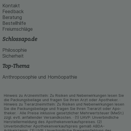
Kontakt
Feedback
Beratung
Bestellhilfe
Freiumschläge
Schlossapo.de
Philosophie
Sicherheit
Top-Thema
Anthroposophie und Homöopathie
Hinweis zu Arzneimitteln: Zu Risiken und Neben­wirkungen lesen Sie
die Packungs­beilage und fragen Sie Ihren Arzt oder Apo­theker. ·
Hinweis zu Tier­arz­nei­mitteln: Zu Risiken und Neben­wirkungen lesen
Sie die Packungs­beilage und fragen Sie Ihren Tier­arzt oder Apo­
theker. · Alle Preise inklusive gesetz­licher Mehrwertsteuer (MwSt.)
zzgl. evtl. anfallender Versand­kosten. · (1) UAVP: Unverbindliche
Herstellermeldung des Apothekenverkaufspreises. (2)
Unverbindlicher Apothekenverkaufspreis gemäß ABDA-
Artikelstamm. (3) UVP: Unverbindliche Preisempfehlung des