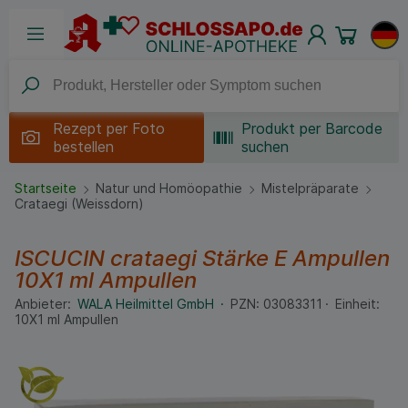
Rezept per
Foto
Produkt per Barcode
bestellen
suchen
Startseite
Natur und Homöopathie
Mistelpräparate
Crataegi (Weissdorn)
ISCUCIN crataegi Stärke E Ampullen
10X1 ml
Ampullen
Anbieter:
WALA Heilmittel GmbH
PZN:
03083311
Einheit:
10X1
ml
Ampullen