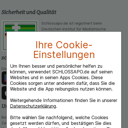
Sicherheit und Qualität
Schlossapo.de ist registriert beim
Deutschen Institut für Medizinische
Dokumentation und Information.
Ihre Cookie-
Einstellungen
schlossapo.de-App
Um Ihnen besser und persönlicher helfen zu
Die App von schlossapo.de jetzt mit E-Rezept-Scanner
können, verwendet SCHLOSSAPO.de auf seinen
Websites und in seinen Apps Cookies. Diese
Cookies sorgen unter anderem dafür, dass Sie die
Website und die App reibungslos nutzen können.
Weitergehende Informationen finden Sie in unserer
Unsere Zahlungsarten
Datenschutzerklärung
.
Bitte wählen Sie nachfolgend, welche Cookies
Bequem und sicher - Wählen Sie aus unseren verschiedenen
gesetzt werden dürfen, und bestätigen Sie dies
Zahlungsmöglichkeiten: