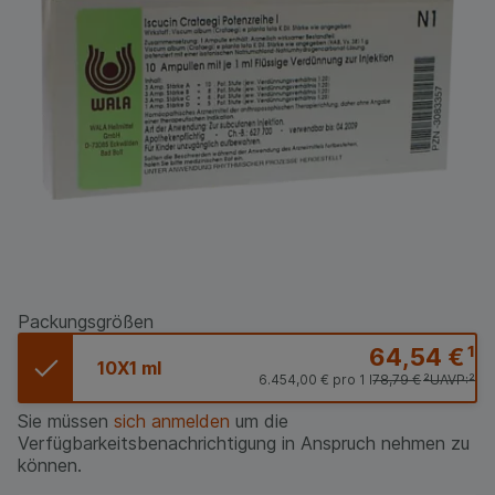
Packungsgrößen
64,54 €
¹
10X1 ml
6.454,00 €
pro 1 l
78,79 €
²
UAVP:
²
Sie müssen
sich anmelden
um die
Verfügbarkeitsbenachrichtigung in Anspruch nehmen zu
können.