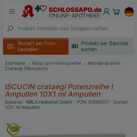
Rezept per
Foto
Produkt per Barcode
bestellen
suchen
Startseite
Natur und Homöopathie
Mistelpräparate
Crataegi (Weissdorn)
ISCUCIN crataegi Potenzreihe I
Ampullen
10X1 ml
Ampullen
Anbieter:
WALA Heilmittel GmbH
PZN:
03083357
Einheit:
10X1
ml
Ampullen