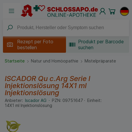
Rezept per
Foto
Produkt per Barcode
bestellen
suchen
Startseite
Natur und Homöopathie
Mistelpräparate
ISCADOR Qu c.Arg Serie I
Injektionslösung
14X1 ml
Injektionslösung
Anbieter:
Iscador AG
PZN:
09751647
Einheit:
14X1
ml
Injektionslösung