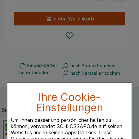
In den Warenkorb
Beipackzettel
nach Produkt suchen
herunterladen
nach Hersteller suchen
Ihre Cookie-
Einstellungen
Sicherheit und Qualität
Um Ihnen besser und persönlicher helfen zu
Schlossapo.de ist registriert beim
können, verwendet SCHLOSSAPO.de auf seinen
Deutschen Institut für Medizinische
Websites und in seinen Apps Cookies. Diese
Dokumentation und Information.
Cookies sorgen unter anderem dafür, dass Sie die