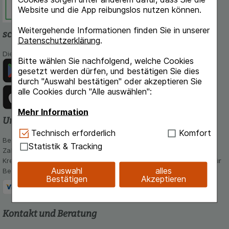
Website und die App reibungslos nutzen können.
Weitergehende Informationen finden Sie in unserer
schlossapo.de-App
Datenschutzerklärung
.
Die App von schlossapo.de jetzt mit E-Rezept-Scanner
Bitte wählen Sie nachfolgend, welche Cookies
gesetzt werden dürfen, und bestätigen Sie dies
durch "Auswahl bestätigen" oder akzeptieren Sie
alle Cookies durch "Alle auswählen":
Mehr Information
Unsere Zahlungsarten
Technisch Notwendig:
Hierbei handelt es sich um
Technisch erforderlich
Komfort
Bequem und sicher - Wählen Sie aus unseren verschiedenen
Cookies, die für die Grundfunktionen unserer
Statistik & Tracking
Zahlungsmöglichkeiten:
Website notwendig sind (z.B. Navigation,
Kreditkarte, PayPal,Vorkasse, iDeal, Bancontact und Rechnung (für
Warenkorb, Kundenkonto), weshalb auf diese nicht
Auswahl
alles
Bestandskunden)
verzichtet werden kann.
Bestätigen
Akzeptieren
Komfort:
Diese Cookies werden genutzt um das
Einkaufserlebnis noch ansprechender zu gestalten,
Kontakt und Beratung
beispielsweise für die Wiedererkennung des
Besuchers oder unsere Seite an bevorzugte