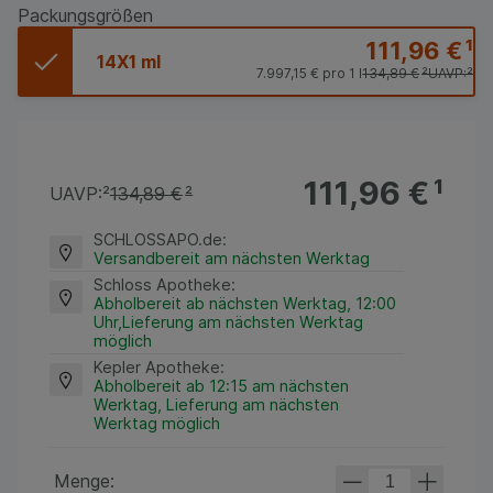
Packungsgrößen
111,96 €
¹
14X1 ml
7.997,15 €
pro 1 l
134,89 €
²
UAVP:
²
111,96 €
¹
UAVP:
²
134,89 €
²
SCHLOSSAPO.de
:
Versandbereit am nächsten Werktag
Schloss Apotheke
:
Abholbereit ab nächsten Werktag, 12:00
Uhr,Lieferung am nächsten Werktag
möglich
Kepler Apotheke
:
Abholbereit ab 12:15 am nächsten
Werktag, Lieferung am nächsten
Werktag möglich
Menge: