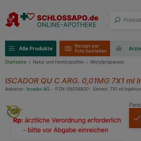
Rezept per
Alle Produkte
Arzne
Foto bestellen
Startseite
Natur und Homöopathie
Mistelpräparate
ISCADOR QU C ARG. 0,01MG
7X1 ml
I
Anbieter:
Iscador AG
PZN:
08036820
Einheit:
7X1
ml
Injektio
Pack