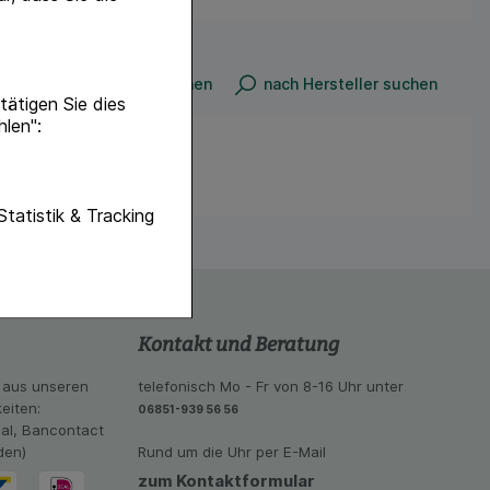
nach Produkt suchen
nach Hersteller suchen
ätigen Sie dies
hlen":
unktionen unserer
Statistik & Tracking
f diese nicht
hender zu
eite an bevorzugte
Kontakt und Beratung
lichen es uns auch
ramm zu betreiben.
 aus unseren
telefonisch Mo - Fr von 8-16 Uhr unter
eiten:
se der Nutzung
06851-939 56 56
eal, Bancontact
imieren können, den
den)
Rund um die Uhr per E-Mail
vant für Sie zu
oogle oder soziale
zum Kontaktformular