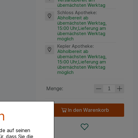
übernächsten Werktag
Schloss Apotheke
:
Abholbereit ab
übernächsten Werktag,
15:00 Uhr,Lieferung am
übernächsten Werktag
möglich
Kepler Apotheke
:
Abholbereit ab
übernächsten Werktag,
15:00 Uhr,Lieferung am
übernächsten Werktag
möglich
Menge:
In den Warenkorb
n
de auf seinen
r, dass Sie die