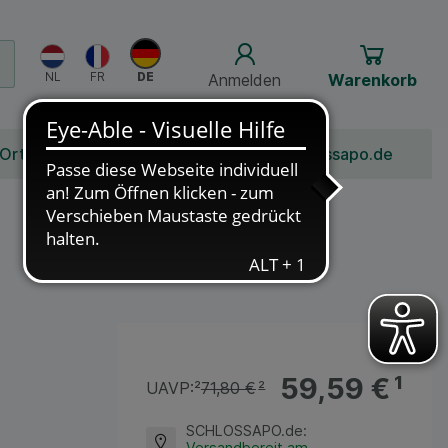
Anmelden
Warenkorb
 Ort
Bonusprogramm
Jobs
Über Schlossapo.de
59,59 €
¹
UAVP:
²
71,80 €
²
SCHLOSSAPO.de
:
Versandbereit am