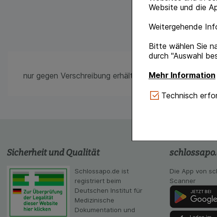
Website und die Ap
Weitergehende Info
Bitte wählen Sie n
durch "Auswahl bes
Mehr Information
nur gegen Verschreibung erhältlich
Technisch Notwe
Technisch erfor
Website notwendig 
verzichtet werden 
Komfort:
Diese Coo
gestalten, beispie
Sicherheit und Qualität
schlossapo
Verhaltensweisen (
auf Ihre Bedürfnis
Schlossapo.de ist
Die App von sc
registriert beim
Scanner
Statistik & Tracki
Deutschen Institut für
unserer Website sa
Medizinische
Inhalt auf unserer 
Dokumentation und
gestalten. Bitte be