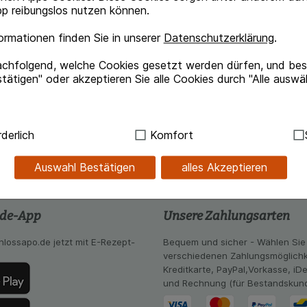
p reibungslos nutzen können.
rmationen finden Sie in unserer
Datenschutzerklärung
.
achfolgend, welche Cookies gesetzt werden dürfen, und best
tätigen" oder akzeptieren Sie alle Cookies durch "Alle auswä
ndig:
Hierbei handelt es sich um Cookies, die für die Grundf
derlich
Komfort
sind (z.B. Navigation, Warenkorb, Kundenkonto), weshalb au
kann.
Auswahl Bestätigen
alles Akzeptieren
kies werden genutzt um das Einkaufserlebnis noch ansprec
lsweise für die Wiedererkennung des Besuchers oder unsere S
.de-App
Unsere Zahlungsarten
z.B. Spracheinstellung) anzupassen. Komfort-Cookies ermög
se zugeschrittene Inhalte anzuzeigen und unser Partnerprog
hlossapo.de jetzt mit E-Rezept-
Bequem und sicher - Wählen Sie
verschiedenen Zahlungsmöglichk
ng:
Hierüber lassen sich Informationen über die Art und Wei
Kreditkarte, PayPal,Vorkasse, iD
mmeln, mit deren Hilfe wir unsere Website weiter für Sie opt
und Rechnung (für Bestandskun
Website aber auch die Werbung auf Drittseiten möglichst rele
achten Sie, dass Daten hierfür teilweise an Dritte wie z.B. G