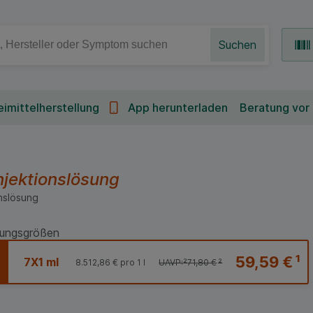
Suchen
imittelherstellung
App herunterladen
Beratung vor
njektionslösung
nslösung
ungsgrößen
59,59 €
¹
7X1 ml
8.512,86 €
pro 1 l
UAVP:
²
71,80 €
²