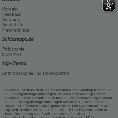
Kontakt
Feedback
Beratung
Bestellhilfe
Freiumschläge
Schlossapo.de
Philosophie
Sicherheit
Top-Thema
Anthroposophie und Homöopathie
Hinweis zu Arzneimitteln: Zu Risiken und Neben­wirkungen lesen Sie
die Packungs­beilage und fragen Sie Ihren Arzt oder Apo­theker. ·
Hinweis zu Tier­arz­nei­mitteln: Zu Risiken und Neben­wirkungen lesen
Sie die Packungs­beilage und fragen Sie Ihren Tier­arzt oder Apo­
theker. · Alle Preise inklusive gesetz­licher Mehrwertsteuer (MwSt.)
zzgl. evtl. anfallender Versand­kosten. · (1) UAVP: Unverbindliche
Herstellermeldung des Apothekenverkaufspreises. (2)
Unverbindlicher Apothekenverkaufspreis gemäß ABDA-