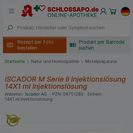
Rezept per
Foto
Produkt per Barcode
bestellen
suchen
Startseite
Natur und Homöopathie
Mistelpräparate
ISCADOR M Serie II Injektionslösung
14X1 ml
Injektionslösung
Anbieter:
Iscador AG
PZN:
09751280
Einheit:
14X1
ml
Injektionslösung