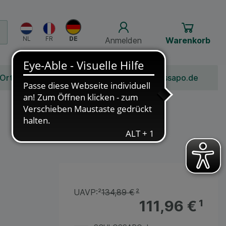
Anmelden
Warenkorb
 Ort
Bonusprogramm
Jobs
Über Schlossapo.de
UAVP:
²
134,89 €
²
111,96 €
¹