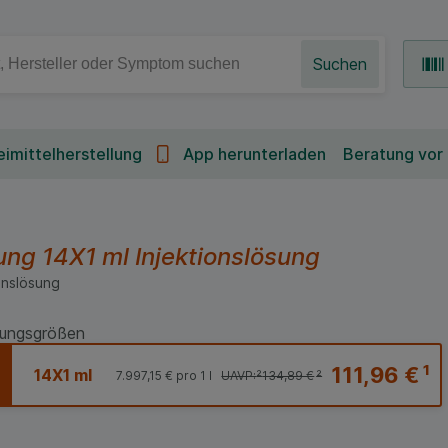
Suchen
imittelherstellung
App herunterladen
Beratung vor
sung
14X1 ml
Injektionslösung
onslösung
ungsgrößen
111,96 €
¹
14X1 ml
7.997,15 €
pro 1 l
UAVP:
²
134,89 €
²