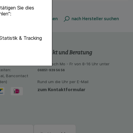
ätigen Sie dies
hlen":
n
nach Produkt suchen
nach Hersteller suchen
unktionen unserer
Statistik & Tracking
f diese nicht
Kontakt und Beratung
hender zu
 aus unseren
telefonisch Mo - Fr von 8-16 Uhr unter
eite an bevorzugte
eiten:
06851-939 56 56
lichen es uns auch
eal, Bancontact
ramm zu betreiben.
den)
Rund um die Uhr per E-Mail
zum Kontaktformular
se der Nutzung
imieren können, den
vant für Sie zu
oogle oder soziale