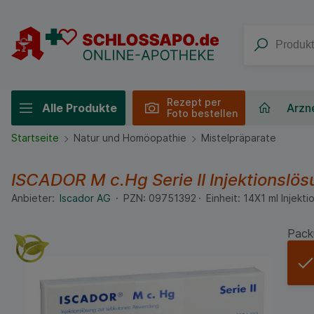
Rezept per
Alle Produkte
Arzne
Foto bestellen
Startseite
Natur und Homöopathie
Mistelpräparate
ISCADOR M c.Hg Serie II Injektionslö
Anbieter:
Iscador AG
PZN:
09751392
Einheit:
14X1
ml
Injekti
Pack