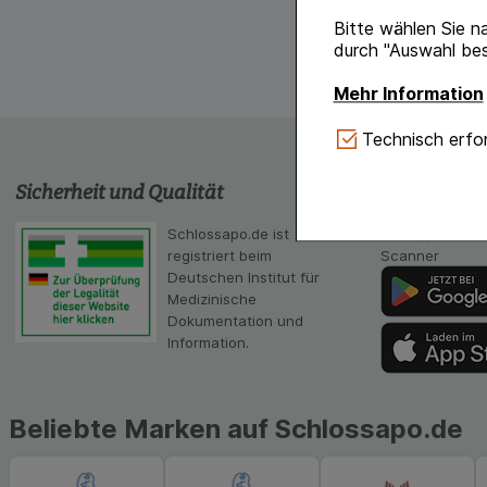
Bitte wählen Sie n
durch "Auswahl bes
Mehr Information
Technisch Notwe
Technisch erfor
Website notwendig 
verzichtet werden 
Sicherheit und Qualität
schlossapo
Komfort:
Diese Coo
Schlossapo.de ist
Die App von sc
gestalten, beispie
registriert beim
Scanner
Verhaltensweisen (
Deutschen Institut für
auf Ihre Bedürfnis
Medizinische
Dokumentation und
Statistik & Tracki
Information.
unserer Website sa
Inhalt auf unserer 
gestalten. Bitte be
Medien übertragen
Beliebte Marken auf Schlossapo.de