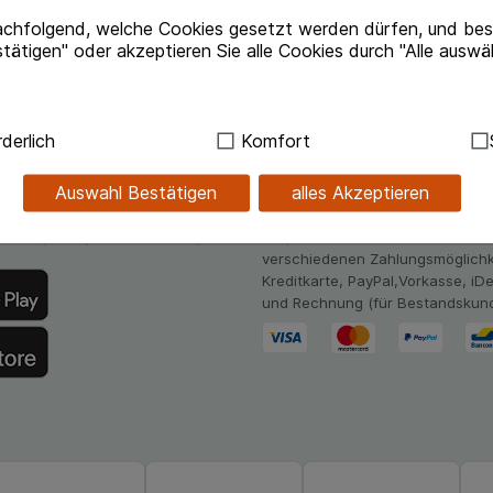
achfolgend, welche Cookies gesetzt werden dürfen, und best
tätigen" oder akzeptieren Sie alle Cookies durch "Alle auswä
Beipackzettel herunterlade
ndig:
Hierbei handelt es sich um Cookies, die für die Grundf
derlich
Komfort
sind (z.B. Navigation, Warenkorb, Kundenkonto), weshalb au
kann.
Auswahl Bestätigen
alles Akzeptieren
.de-App
Unsere Zahlungsarten
kies werden genutzt um das Einkaufserlebnis noch ansprec
hlossapo.de jetzt mit E-Rezept-
Bequem und sicher - Wählen Sie
lsweise für die Wiedererkennung des Besuchers oder unsere S
verschiedenen Zahlungsmöglichk
z.B. Spracheinstellung) anzupassen. Komfort-Cookies ermög
Kreditkarte, PayPal,Vorkasse, iD
se zugeschrittene Inhalte anzuzeigen und unser Partnerprog
und Rechnung (für Bestandskun
ng:
Hierüber lassen sich Informationen über die Art und Wei
mmeln, mit deren Hilfe wir unsere Website weiter für Sie opt
Website aber auch die Werbung auf Drittseiten möglichst rele
achten Sie, dass Daten hierfür teilweise an Dritte wie z.B. G
 werden.