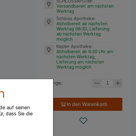
SCHLOSSAPO.de
:
Versandbereit am nächsten
Werktag
Schloss Apotheke
:
Abholbereit ab nächsten
Werktag 08:30, Lieferung
ab nächsten Werktag
möglich
Kepler Apotheke
:
Abholbereit ab 9:30 Uhr am
nächsten Werktag,
Lieferung am nächsten
Werktag möglich
Menge:
n
In den Warenkorb
de auf seinen
r, dass Sie die