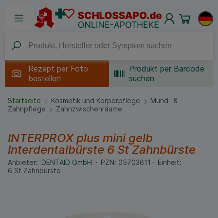
Rezept per
Foto
Produkt per Barcode
bestellen
suchen
Startseite
Kosmetik und Körperpflege
Mund- &
Zahnpflege
Zahnzwischenräume
INTERPROX plus mini gelb
Interdentalbürste
6 St
Zahnbürste
Anbieter:
DENTAID GmbH
PZN:
05703611
Einheit:
6
St
Zahnbürste