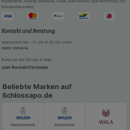
Kreditkarte, PayPal,Vorkasse, iDeal, Bancontact und Rechnung (für
unserer Website sammeln, mit deren Hilfe wir
Bestandskunden)
unsere Website weiter für Sie optimieren können,
den Inhalt auf unserer Website aber auch die
Werbung auf Drittseiten möglichst relevant für Sie
zu gestalten. Bitte beachten Sie, dass Daten
Kontakt und Beratung
hierfür teilweise an Dritte wie z.B. Google oder
soziale Medien übertragen werden.
telefonisch Mo - Fr von 8-16 Uhr unter
06851-939 56 56
Rund um die Uhr per E-Mail
zum Kontaktformular
Beliebte Marken auf
Schlossapo.de