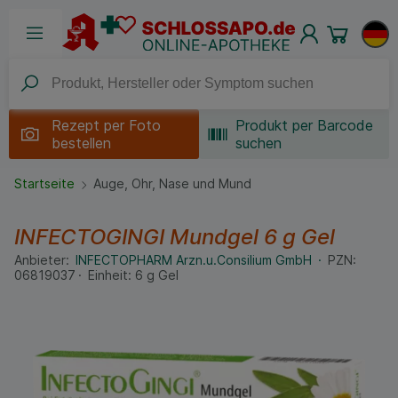
Rezept per
Foto
Produkt per Barcode
bestellen
suchen
Startseite
Auge, Ohr, Nase und Mund
INFECTOGINGI Mundgel
6 g
Gel
Anbieter:
INFECTOPHARM Arzn.u.Consilium GmbH
PZN:
06819037
Einheit:
6
g
Gel