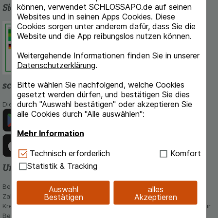
können, verwendet SCHLOSSAPO.de auf seinen
Sicherheit und Qualität
Websites und in seinen Apps Cookies. Diese
Cookies sorgen unter anderem dafür, dass Sie die
Schlossapo.de ist registriert beim
Website und die App reibungslos nutzen können.
Deutschen Institut für Medizinische
Dokumentation und Information.
Weitergehende Informationen finden Sie in unserer
Datenschutzerklärung
.
Bitte wählen Sie nachfolgend, welche Cookies
schlossapo.de-App
gesetzt werden dürfen, und bestätigen Sie dies
durch "Auswahl bestätigen" oder akzeptieren Sie
Die App von schlossapo.de jetzt mit E-Rezept-Scanner
alle Cookies durch "Alle auswählen":
Mehr Information
Technisch Notwendig:
Hierbei handelt es sich um
Technisch erforderlich
Komfort
Cookies, die für die Grundfunktionen unserer
Statistik & Tracking
Unsere Zahlungsarten
Website notwendig sind (z.B. Navigation,
Warenkorb, Kundenkonto), weshalb auf diese nicht
Bequem und sicher - Wählen Sie aus unseren verschiedenen
Auswahl
alles
verzichtet werden kann.
Bestätigen
Akzeptieren
Zahlungsmöglichkeiten:
Kreditkarte, PayPal,Vorkasse, iDeal, Bancontact und Rechnung (für
Komfort:
Diese Cookies werden genutzt um das
Bestandskunden)