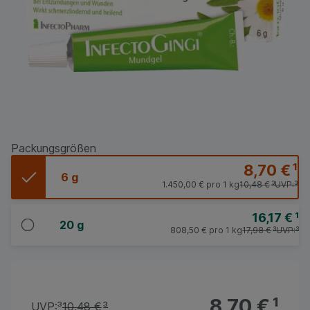
Packungsgrößen
8,70 €
¹
6 g
1.450,00 €
pro 1 kg
10,48 €
³
UVP:
³
16,17 €
¹
20 g
808,50 €
pro 1 kg
17,98 €
³
UVP:
³
8,70 €
¹
UVP:
³
10,48 €
³