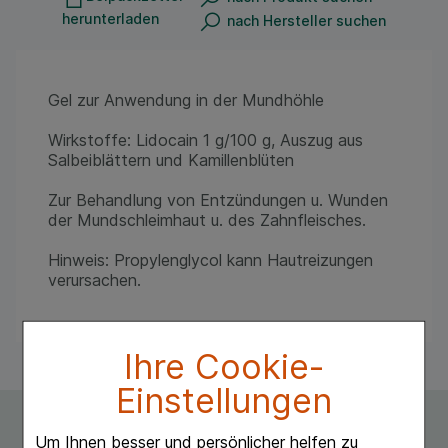
herunterladen
nach Hersteller suchen
Gel zur Anwendung in der Mundhöhle
Wirkstoffe: Lidocain 1 g/100 g, Auszug aus
Salbeiblättern und Kamillenblüten
Zur Behandlung von Entzündungen u. Wunden
der Mundschleimhaut u. des Zahnfleisches.
Hinweis: Propylenglycol kann Hautreizungen
verursachen.
Ihre Cookie-
Einstellungen
Um Ihnen besser und persönlicher helfen zu