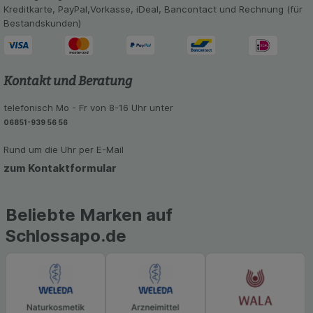
Informationen über die Art und Weise der Nutzung
Kreditkarte, PayPal,Vorkasse, iDeal, Bancontact und Rechnung (für
unserer Website sammeln, mit deren Hilfe wir
Bestandskunden)
unsere Website weiter für Sie optimieren können,
den Inhalt auf unserer Website aber auch die
Werbung auf Drittseiten möglichst relevant für Sie
zu gestalten. Bitte beachten Sie, dass Daten
Kontakt und Beratung
hierfür teilweise an Dritte wie z.B. Google oder
soziale Medien übertragen werden.
telefonisch Mo - Fr von 8-16 Uhr unter
06851-939 56 56
Rund um die Uhr per E-Mail
zum Kontaktformular
Beliebte Marken auf
Schlossapo.de