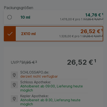
Packungsgrößen
14,76 €
¹
10 ml
1.476,00 €
pro 1 l
17,95 €
³
UVP:
³
26,52 €
¹
2X10 ml
1.326,00 €
pro 1 l
31,95 €
³
UVP:
³
26,52 €
¹
UVP:
³
31,95 €
³
SCHLOSSAPO.de
:
derzeit nicht verfügbar
Schloss Apotheke
:
Abholbereit ab 09:00, Lieferung heute
möglich
Kepler Apotheke
:
Abholbereit ab 8:30, Lieferung heute
möglich