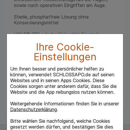
sowie nach operativen Eingriffen am Auge.
Sterile, phosphatfreie Lösung ohne
Konservierungsmittel
HYLO®-GEL - hohe Viskosität für stark
trockene Augen
Ihre Cookie-
- Augentropfen im COMOD®-System mit 0,2%
Natriumhyaluronat
Einstellungen
- spürbar viskosere Konsistenz für lang
anhaltende Befeuchtung ohne
Um Ihnen besser und persönlicher helfen zu
Sehbeeinträchtigung
können, verwendet SCHLOSSAPO.de auf seinen
- einzigartige Wirksamkeit ohne therapeutische
Websites und in seinen Apps Cookies. Diese
Alternative*
Cookies sorgen unter anderem dafür, dass Sie die
- konservieru>ngsmittelfrei und phosphatfrei
Website und die App reibungslos nutzen können.
- mit Kontaktlinsen verträglich
Weitergehende Informationen finden Sie in unserer
Datenschutzerklärung
.
Bitte wählen Sie nachfolgend, welche Cookies
gesetzt werden dürfen, und bestätigen Sie dies