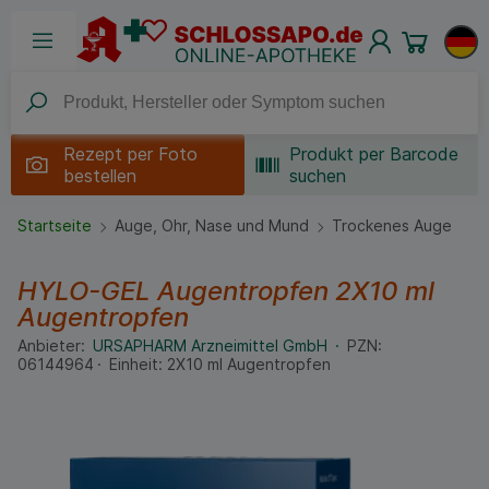
Rezept per
Foto
Produkt per Barcode
bestellen
suchen
Startseite
Auge, Ohr, Nase und Mund
Trockenes Auge
HYLO-GEL Augentropfen
2X10 ml
Augentropfen
Anbieter:
URSAPHARM Arzneimittel GmbH
PZN:
06144964
Einheit:
2X10
ml
Augentropfen