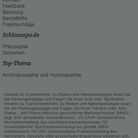
Feedback
Beratung
Bestellhilfe
Freiumschläge
Schlossapo.de
Philosophie
Sicherheit
Top-Thema
Anthroposophie und Homöopathie
Hinweis zu Arzneimitteln: Zu Risiken und Neben­wirkungen lesen Sie
die Packungs­beilage und fragen Sie Ihren Arzt oder Apo­theker. ·
Hinweis zu Tier­arz­nei­mitteln: Zu Risiken und Neben­wirkungen lesen
Sie die Packungs­beilage und fragen Sie Ihren Tier­arzt oder Apo­
theker. · Alle Preise inklusive gesetz­licher Mehrwertsteuer (MwSt.)
zzgl. evtl. anfallender Versand­kosten. · (1) UAVP: Unverbindliche
Herstellermeldung des Apothekenverkaufspreises. (2)
Unverbindlicher Apothekenverkaufspreis gemäß ABDA-
Artikelstamm. (3) UVP: Unverbindliche Preisempfehlung des
Herstellers. Absolute oder prozentuale Ersparnisse beziehen sich