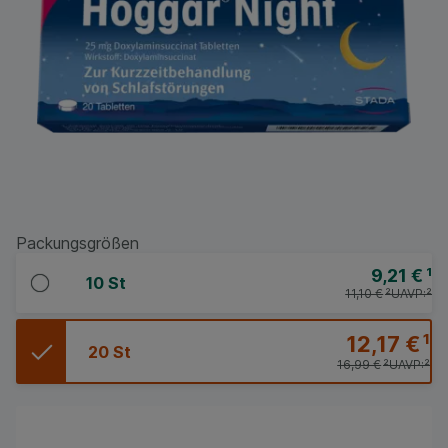
Packungsgrößen
9,21 €
¹
10 St
11,10 €
²
UAVP:
²
12,17 €
¹
20 St
16,99 €
²
UAVP:
²