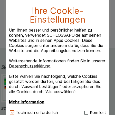
aufgesucht werden.
Ihre Cookie-
Hinweis: Enthält Lactose.
Einstellungen
Um Ihnen besser und persönlicher helfen zu
können, verwendet SCHLOSSAPO.de auf seinen
Websites und in seinen Apps Cookies. Diese
Cookies sorgen unter anderem dafür, dass Sie die
Website und die App reibungslos nutzen können.
Weitergehende Informationen finden Sie in unserer
Datenschutzerklärung
.
Sicherheit und Qualität
Bitte wählen Sie nachfolgend, welche Cookies
Schlossapo.de ist registriert beim
gesetzt werden dürfen, und bestätigen Sie dies
Deutschen Institut für Medizinische
durch "Auswahl bestätigen" oder akzeptieren Sie
Dokumentation und Information.
alle Cookies durch "Alle auswählen":
Mehr Information
schlossapo.de-App
Technisch Notwendig:
Hierbei handelt es sich um
Technisch erforderlich
Komfort