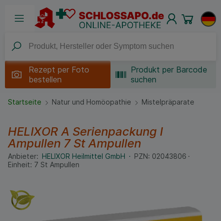
Rezept per
Foto
Produkt per Barcode
bestellen
suchen
Startseite
Natur und Homöopathie
Mistelpräparate
HELIXOR A Serienpackung I
Ampullen
7 St
Ampullen
Anbieter:
HELIXOR Heilmittel GmbH
PZN:
02043806
Einheit:
7
St
Ampullen