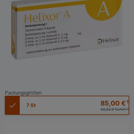
Packungsgrößen
85,00 €
¹
7 St
90,92 €
²
UAVP:
²