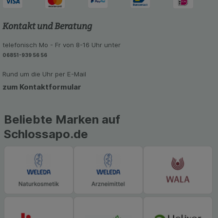
unsere Website weiter für Sie optimieren können,
den Inhalt auf unserer Website aber auch die
Werbung auf Drittseiten möglichst relevant für Sie
Kontakt und Beratung
zu gestalten. Bitte beachten Sie, dass Daten
hierfür teilweise an Dritte wie z.B. Google oder
telefonisch Mo - Fr von 8-16 Uhr unter
soziale Medien übertragen werden.
06851-939 56 56
Rund um die Uhr per E-Mail
zum Kontaktformular
Beliebte Marken auf
Schlossapo.de