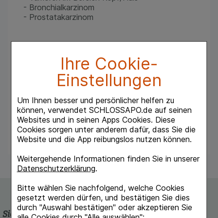
- Bronchialkarzinom
- Prostatakarzinom
Registrierung und Zulassung
Helixor® wurde nach mehrjähriger klinischer
Ihre Cookie-
Erprobung 1976 in der Bundesrepublik
Einstellungen
Deutschland registriert und im Februar 1982 als
erstes Mistelprodukt nach dem
Arzneimittelgesetz (AMG) für die s.c.-Gabe in
Um Ihnen besser und persönlicher helfen zu
Deutschland zugelassen.
können, verwendet SCHLOSSAPO.de auf seinen
Websites und in seinen Apps Cookies. Diese
SE I enthält: 3x 1 mg, 3x 5 mg, 1x 10 mg
Cookies sorgen unter anderem dafür, dass Sie die
Website und die App reibungslos nutzen können.
Weitergehende Informationen finden Sie in unserer
Datenschutzerklärung
.
Bitte wählen Sie nachfolgend, welche Cookies
gesetzt werden dürfen, und bestätigen Sie dies
durch "Auswahl bestätigen" oder akzeptieren Sie
Sicherheit und Qualität
alle Cookies durch "Alle auswählen":