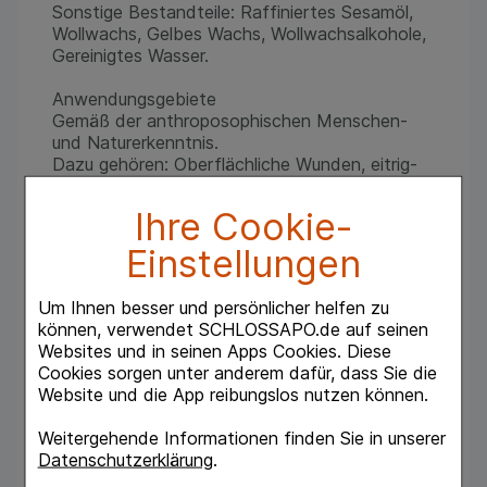
Sonstige Bestandteile: Raffiniertes Sesamöl,
Wollwachs, Gelbes Wachs, Wollwachsalkohole,
Gereinigtes Wasser.
Anwendungsgebiete
Gemäß der anthroposophischen Menschen-
und Naturerkenntnis.
Dazu gehören: Oberflächliche Wunden, eitrig-
entzündliche Hauterkrankungen wie Furunkel
und Abszesse; zur Behandlung und Vorbeugung
Ihre Cookie-
von Schrunden der Brustwarzen bei stillenden
Müttern.
Einstellungen
Dosierung
Um Ihnen besser und persönlicher helfen zu
Soweit nicht anders verordnet, 1 — 3 mal
können, verwendet SCHLOSSAPO.de auf seinen
täglich an den betroffenen Stellen auf die
Websites und in seinen Apps Cookies. Diese
Haut auftragen.
Cookies sorgen unter anderem dafür, dass Sie die
Website und die App reibungslos nutzen können.
Warnhinweis
Enthält Perubalsam, Sesamöl, Wollwachs,
Weitergehende Informationen finden Sie in unserer
Butylhydroxytoluol — bitte Packungsbeilage
Datenschutzerklärung
.
beachten.