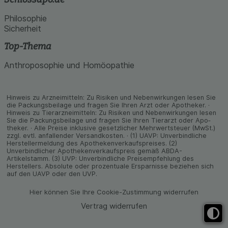
Philosophie
Sicherheit
Top-Thema
Anthroposophie und Homöopathie
Hinweis zu Arzneimitteln: Zu Risiken und Neben­wirkungen lesen Sie
die Packungs­beilage und fragen Sie Ihren Arzt oder Apo­theker. ·
Hinweis zu Tier­arz­nei­mitteln: Zu Risiken und Neben­wirkungen lesen
Sie die Packungs­beilage und fragen Sie Ihren Tier­arzt oder Apo­
theker. · Alle Preise inklusive gesetz­licher Mehrwertsteuer (MwSt.)
zzgl. evtl. anfallender Versand­kosten. · (1) UAVP: Unverbindliche
Herstellermeldung des Apothekenverkaufspreises. (2)
Unverbindlicher Apothekenverkaufspreis gemäß ABDA-
Artikelstamm. (3) UVP: Unverbindliche Preisempfehlung des
Herstellers. Absolute oder prozentuale Ersparnisse beziehen sich
auf den UAVP oder den UVP.
Hier können Sie Ihre Cookie-Zustimmung widerrufen
Vertrag widerrufen