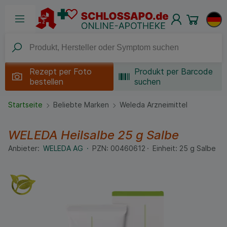
Rezept per
Foto
Produkt per Barcode
bestellen
suchen
Startseite
Beliebte Marken
Weleda Arzneimittel
WELEDA Heilsalbe
25 g
Salbe
Anbieter:
WELEDA AG
PZN:
00460612
Einheit:
25
g
Salbe