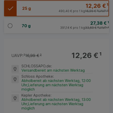
12,26 €
¹
25 g
490,40 €
pro 1 kg
16,99 €
²
UAVP:
²
27,38 €
¹
70 g
391,14 €
pro 1 kg
33,69 €
²
UAVP:
²
12,26 €
¹
UAVP:
²
16,99 €
²
SCHLOSSAPO.de
:
Versandbereit am nächsten Werktag
Schloss Apotheke
:
Abholbereit ab nächsten Werktag, 12:00
Uhr,Lieferung am nächsten Werktag
möglich
Kepler Apotheke
:
Abholbereit ab nächsten Werktag, 13:00
Uhr,Lieferung am nächsten Werktag
möglich