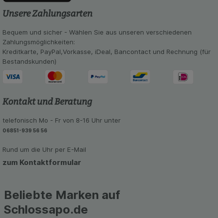
Unsere Zahlungsarten
Statistik & Tracking:
Hierüber lassen sich
Informationen über die Art und Weise der Nutzung
unserer Website sammeln, mit deren Hilfe wir
Bequem und sicher - Wählen Sie aus unseren verschiedenen
unsere Website weiter für Sie optimieren können,
Zahlungsmöglichkeiten:
den Inhalt auf unserer Website aber auch die
Kreditkarte, PayPal,Vorkasse, iDeal, Bancontact und Rechnung (für
Werbung auf Drittseiten möglichst relevant für Sie
Bestandskunden)
zu gestalten. Bitte beachten Sie, dass Daten
hierfür teilweise an Dritte wie z.B. Google oder
soziale Medien übertragen werden.
Kontakt und Beratung
telefonisch Mo - Fr von 8-16 Uhr unter
06851-939 56 56
Rund um die Uhr per E-Mail
zum Kontaktformular
Beliebte Marken auf
Schlossapo.de