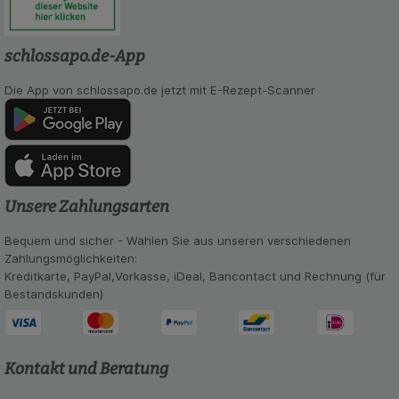
Verhaltensweisen (z.B. Spracheinstellung)
anzupassen. Komfort-Cookies ermöglichen es uns
auch auf Ihre Bedürfnisse zugeschrittene Inhalte
schlossapo.de-App
anzuzeigen und unser Partnerprogramm zu
betreiben.
Die App von schlossapo.de jetzt mit E-Rezept-Scanner
Statistik & Tracking:
Hierüber lassen sich
Informationen über die Art und Weise der Nutzung
unserer Website sammeln, mit deren Hilfe wir
unsere Website weiter für Sie optimieren können,
den Inhalt auf unserer Website aber auch die
Werbung auf Drittseiten möglichst relevant für Sie
Unsere Zahlungsarten
zu gestalten. Bitte beachten Sie, dass Daten
hierfür teilweise an Dritte wie z.B. Google oder
Bequem und sicher - Wählen Sie aus unseren verschiedenen
soziale Medien übertragen werden.
Zahlungsmöglichkeiten:
Kreditkarte, PayPal,Vorkasse, iDeal, Bancontact und Rechnung (für
Bestandskunden)
Kontakt und Beratung