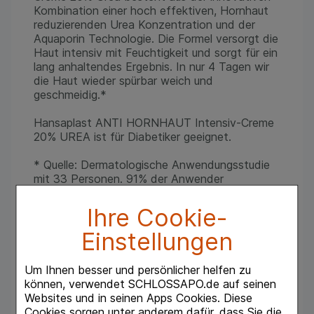
Kombination einer hoch effektiven, Hornhaut
reduzierenden Urea Konzentration und der
Aquaporin Technologie. Die Formel versorgt die
Haut intensiv mit Feuchtigkeit und sorgt für ein
lang anhaltendes Ergebnis. In nur 4 Tagen wir
die Haut wieder spürbar weich und
geschmeidig.*
Hansaplast ANTI HORNHAUT Intensiv-Creme
20% UREA ist für Diabetiker geeignet.
* Quelle: Dermatologische Anwendungsstudie
mit 33 Personen. 91% der Anwender
bestätigen, dass die Creme die Haut bereits
nach 4 Tagen weich und geschmeidig macht.
Ihre Cookie-
Einstellungen
Anwendungsempfehlung
Zweimal täglich auf die betroffenen Stellen,
Um Ihnen besser und persönlicher helfen zu
Fersen und Fußsohlen,
können, verwendet SCHLOSSAPO.de auf seinen
auftragen und einmassieren, bis die Creme
Websites und in seinen Apps Cookies. Diese
vollständig eingezogen ist.
Cookies sorgen unter anderem dafür, dass Sie die