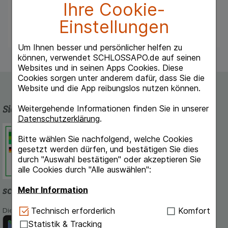
Ihre Cookie-
Verbänden. Es bietet eine starke Klebekraft
und ist von Hand reißbar.
Einstellungen
Um Ihnen besser und persönlicher helfen zu
können, verwendet SCHLOSSAPO.de auf seinen
Websites und in seinen Apps Cookies. Diese
Cookies sorgen unter anderem dafür, dass Sie die
Website und die App reibungslos nutzen können.
Weitergehende Informationen finden Sie in unserer
Sicherheit und Qualität
Datenschutzerklärung
.
Schlossapo.de ist registriert beim
Bitte wählen Sie nachfolgend, welche Cookies
Deutschen Institut für Medizinische
gesetzt werden dürfen, und bestätigen Sie dies
Dokumentation und Information.
durch "Auswahl bestätigen" oder akzeptieren Sie
alle Cookies durch "Alle auswählen":
Mehr Information
schlossapo.de-App
Technisch Notwendig:
Hierbei handelt es sich um
Technisch erforderlich
Komfort
Die App von schlossapo.de jetzt mit E-Rezept-Scanner
Cookies, die für die Grundfunktionen unserer
Statistik & Tracking