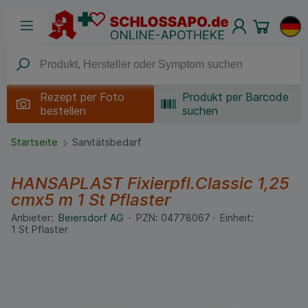
Rezept per
Foto
Produkt per Barcode
bestellen
suchen
Startseite
Sanitätsbedarf
HANSAPLAST Fixierpfl.Classic 1,25
cmx5 m
1 St
Pflaster
Anbieter:
Beiersdorf AG
PZN:
04778067
Einheit:
1
St
Pflaster