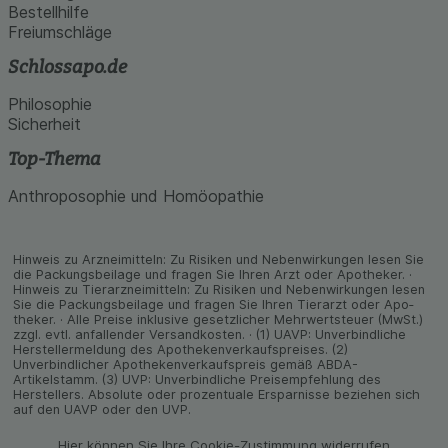
Bestellhilfe
Freiumschläge
Schlossapo.de
Philosophie
Sicherheit
Top-Thema
Anthroposophie und Homöopathie
Hinweis zu Arzneimitteln: Zu Risiken und Neben­wirkungen lesen Sie
die Packungs­beilage und fragen Sie Ihren Arzt oder Apo­theker. ·
Hinweis zu Tier­arz­nei­mitteln: Zu Risiken und Neben­wirkungen lesen
Sie die Packungs­beilage und fragen Sie Ihren Tier­arzt oder Apo­
theker. · Alle Preise inklusive gesetz­licher Mehrwertsteuer (MwSt.)
zzgl. evtl. anfallender Versand­kosten. · (1) UAVP: Unverbindliche
Herstellermeldung des Apothekenverkaufspreises. (2)
Unverbindlicher Apothekenverkaufspreis gemäß ABDA-
Artikelstamm. (3) UVP: Unverbindliche Preisempfehlung des
Herstellers. Absolute oder prozentuale Ersparnisse beziehen sich
auf den UAVP oder den UVP.
Hier können Sie Ihre Cookie-Zustimmung widerrufen