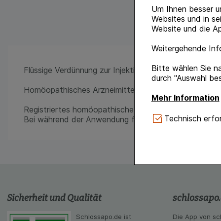
Um Ihnen besser u
Websites und in se
Website und die Ap
Weitergehende Info
Bitte wählen Sie n
Flüssige Verdünnung zur Injektion
durch "Auswahl bes
Homöopathisches Arzneimittel
Mehr Information
Registriertes homöopathisches Arzneimittel, daher oh
Technisch Notwe
Technisch erfor
Bei während der Anwendung fortdauernden Krankheit
Website notwendig 
verzichtet werden 
Komfort:
Diese Coo
gestalten, beispie
Verhaltensweisen (
auf Ihre Bedürfnis
Sicherheit und Qualität
schlossapo
Statistik & Tracki
unserer Website sa
Schlossapo.de ist
Die App von sc