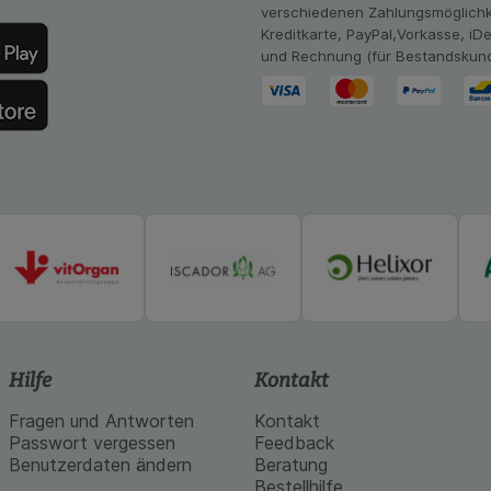
Website aber auch die Werbung auf Drittseiten möglichst rele
verschiedenen Zahlungsmöglichk
achten Sie, dass Daten hierfür teilweise an Dritte wie z.B. G
Kreditkarte, PayPal,Vorkasse, iD
 werden.
und Rechnung (für Bestandskun
Hilfe
Kontakt
Fragen und Antworten
Kontakt
Passwort vergessen
Feedback
Benutzerdaten ändern
Beratung
Bestellhilfe