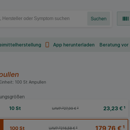
Suchen
imittelherstellung
App herunterladen
Beratung vor
ullen
Einheit:
100
St
Ampullen
ungsgrößen
23,23 €
¹
10 St
UAVP:
²
27,99 €
²
179,76 €
¹
100 St
UAVP:
²
216,58 €
²