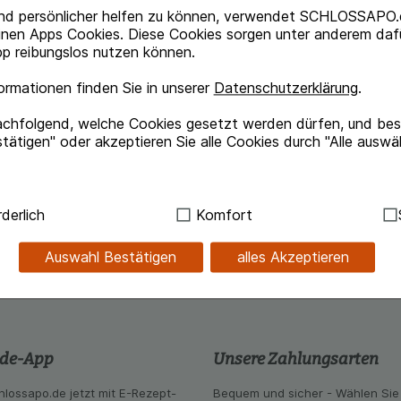
nd persönlicher helfen zu können, verwendet SCHLOSSAPO.
inen Apps Cookies. Diese Cookies sorgen unter anderem dafü
p reibungslos nutzen können.
Beipackzettel herunterlade
rmationen finden Sie in unserer
Datenschutzerklärung
.
achfolgend, welche Cookies gesetzt werden dürfen, und best
tätigen" oder akzeptieren Sie alle Cookies durch "Alle auswä
ne Angabe einer therapeutischen Indikation.
ndig:
Hierbei handelt es sich um Cookies, die für die Grundf
derlich
Komfort
ssymptomen ist medizinischer Rat einzuholen
sind (z.B. Navigation, Warenkorb, Kundenkonto), weshalb au
kann.
Auswahl Bestätigen
alles Akzeptieren
kies werden genutzt um das Einkaufserlebnis noch ansprec
lsweise für die Wiedererkennung des Besuchers oder unsere S
z.B. Spracheinstellung) anzupassen. Komfort-Cookies ermög
se zugeschrittene Inhalte anzuzeigen und unser Partnerprog
.de-App
Unsere Zahlungsarten
ng:
Hierüber lassen sich Informationen über die Art und Wei
mmeln, mit deren Hilfe wir unsere Website weiter für Sie opt
hlossapo.de jetzt mit E-Rezept-
Bequem und sicher - Wählen Sie