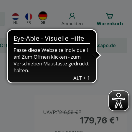
Anmelden
Warenkorb
 Ort
Bonusprogramm
Jobs
Über Schlossapo.de
UAVP:
²
216,58 €
²
179,76 €
¹