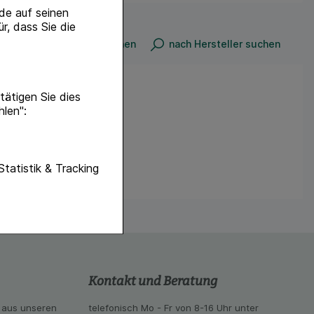
de auf seinen
r, dass Sie die
n
nach Produkt suchen
nach Hersteller suchen
ätigen Sie dies
hlen":
unktionen unserer
Statistik & Tracking
f diese nicht
hender zu
eite an bevorzugte
lichen es uns auch
ramm zu betreiben.
Kontakt und Beratung
se der Nutzung
imieren können, den
 aus unseren
telefonisch Mo - Fr von 8-16 Uhr unter