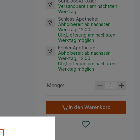
SCHLOSSAPO.de
:
Versandbereit am nächsten
Werktag
Schloss Apotheke
:
Abholbereit ab nächsten
Werktag, 12:00
Uhr,Lieferung am nächsten
Werktag möglich
Kepler Apotheke
:
Abholbereit ab nächsten
Werktag, 12:00
Uhr,Lieferung am nächsten
Werktag möglich
Menge:
In den Warenkorb
n