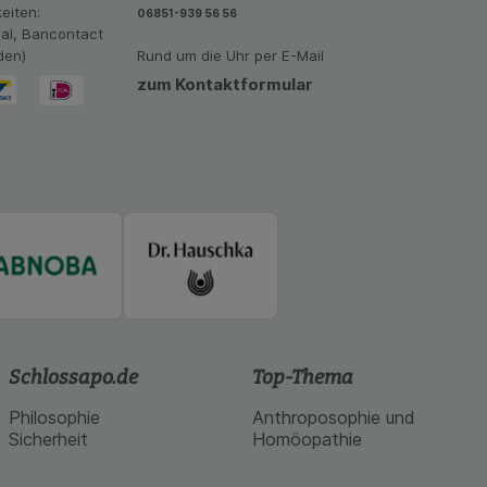
vant für Sie zu
eiten:
06851-939 56 56
oogle oder soziale
eal, Bancontact
den)
Rund um die Uhr per E-Mail
zum Kontaktformular
Schlossapo.de
Top-Thema
Philosophie
Anthroposophie und
Sicherheit
Homöopathie