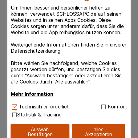
therapeutischer Maßnahmen, insbesondere
Gehtraining.
Um Ihnen besser und persönlicher helfen zu
— Bei Schwindel infolge von
können, verwendet SCHLOSSAPO.de auf seinen
Durchblutungsstörungen oder altersbedingten
Websites und in seinen Apps Cookies. Diese
Rückbildungsvorgängen (Vertigo vaskulärer und
Cookies sorgen unter anderem dafür, dass Sie die
involutiver Genese). Zur unterstützenden
Website und die App reibungslos nutzen können.
Behandlung von Ohrgeräuschen infolge von
Durchblutungsstörungen oder altersbedingten
Weitergehende Informationen finden Sie in unserer
Rückbildungsvorgängen (Tinnitus vaskulärer
Datenschutzerklärung
.
und involutiver Genese).
Bitte wählen Sie nachfolgend, welche Cookies
Häufig auftretende Schwindelgefühle und
gesetzt werden dürfen, und bestätigen Sie dies
Ohrensausen bedürfen grundsätzlich der
durch "Auswahl bestätigen" oder akzeptieren Sie
Abklärung durch einen Arzt. Bei plötzlich
alle Cookies durch "Alle auswählen":
auftretender Schwerhörigkeit bzw. einem
Hörverlust sollte unverzüglich ein Arzt aufge
Mehr Information
sucht werden.
Technisch Notwendig:
Hierbei handelt es sich um
Technisch erforderlich
Komfort
Cookies, die für die Grundfunktionen unserer
Statistik & Tracking
Website notwendig sind (z.B. Navigation,
Warenkorb, Kundenkonto), weshalb auf diese nicht
Auswahl
alles
verzichtet werden kann.
Bestätigen
Akzeptieren