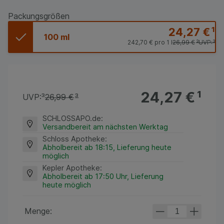
Packungsgrößen
24,27 €
¹
100 ml
242,70 €
pro 1 l
26,99 €
³
UVP:
³
24,27 €
¹
UVP:
³
26,99 €
³
SCHLOSSAPO.de
:
Versandbereit am nächsten Werktag
Schloss Apotheke
:
Abholbereit ab 18:15, Lieferung heute
möglich
Kepler Apotheke
:
Abholbereit ab 17:50 Uhr, Lieferung
heute möglich
Menge: