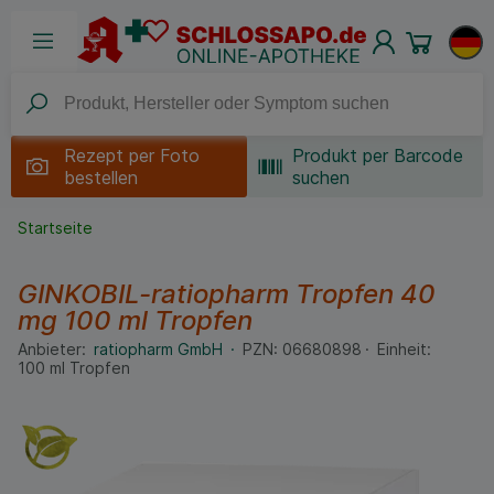
Rezept per
Foto
Produkt per Barcode
bestellen
suchen
Startseite
GINKOBIL-ratiopharm Tropfen 40
mg
100 ml
Tropfen
Anbieter:
ratiopharm GmbH
PZN:
06680898
Einheit:
100
ml
Tropfen