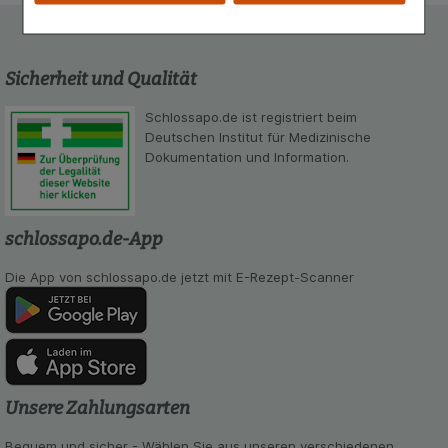
Komfort:
Diese Cookies werden genutzt um das
Einkaufserlebnis noch ansprechender zu gestalten,
beispielsweise für die Wiedererkennung des
Besuchers oder unsere Seite an bevorzugte
Sicherheit und Qualität
Verhaltensweisen (z.B. Spracheinstellung)
anzupassen. Komfort-Cookies ermöglichen es uns
Schlossapo.de ist registriert beim
auch auf Ihre Bedürfnisse zugeschrittene Inhalte
Deutschen Institut für Medizinische
anzuzeigen und unser Partnerprogramm zu
Dokumentation und Information.
betreiben.
Statistik & Tracking:
Hierüber lassen sich
Informationen über die Art und Weise der Nutzung
schlossapo.de-App
unserer Website sammeln, mit deren Hilfe wir
unsere Website weiter für Sie optimieren können,
Die App von schlossapo.de jetzt mit E-Rezept-Scanner
den Inhalt auf unserer Website aber auch die
Werbung auf Drittseiten möglichst relevant für Sie
zu gestalten. Bitte beachten Sie, dass Daten
hierfür teilweise an Dritte wie z.B. Google oder
soziale Medien übertragen werden.
Unsere Zahlungsarten
Bequem und sicher - Wählen Sie aus unseren verschiedenen