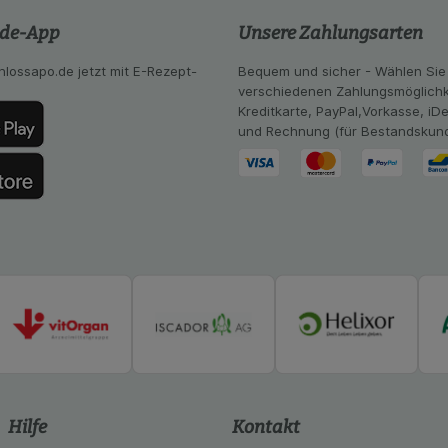
ng:
Hierüber lassen sich Informationen über die Art und Wei
mmeln, mit deren Hilfe wir unsere Website weiter für Sie opt
.de-App
Unsere Zahlungsarten
Website aber auch die Werbung auf Drittseiten möglichst rele
achten Sie, dass Daten hierfür teilweise an Dritte wie z.B. G
hlossapo.de jetzt mit E-Rezept-
Bequem und sicher - Wählen Sie
 werden.
verschiedenen Zahlungsmöglichk
Kreditkarte, PayPal,Vorkasse, iD
und Rechnung (für Bestandskun
Hilfe
Kontakt