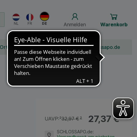
Anmelden
Warenkorb
 Ort
Bonusprogramm
Jobs
Über Schlossapo.de
27,37 €
¹
UAVP:
²
32,97 €
²
SCHLOSSAPO.de
:
Versandbereit am nächsten