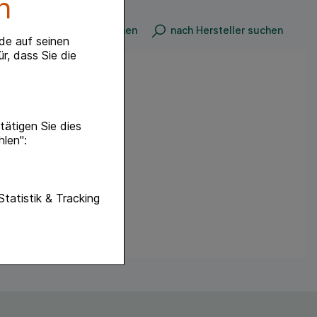
n
n
nach Produkt suchen
nach Hersteller suchen
de auf seinen
r, dass Sie die
ätigen Sie dies
hlen":
unktionen unserer
Statistik & Tracking
f diese nicht
hender zu
eite an bevorzugte
lichen es uns auch
ramm zu betreiben.