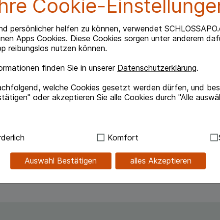
Ihre Cookie-Einstellunge
Beipackzettel herunterlade
nd persönlicher helfen zu können, verwendet SCHLOSSAPO.
inen Apps Cookies. Diese Cookies sorgen unter anderem dafü
p reibungslos nutzen können.
rmationen finden Sie in unserer
Datenschutzerklärung
.
ischen Arzneimittelbildern ab.
achfolgend, welche Cookies gesetzt werden dürfen, und best
efäßverkalkung mit Altersbluthochdruck.
tätigen" oder akzeptieren Sie alle Cookies durch "Alle auswä
ärztlichen Rat erfolgen und ersetzt nicht andere vom
chwerden sollte ein Arzt aufgesucht werden, da es
ndig:
Hierbei handelt es sich um Cookies, die für die Grundf
derlich
Komfort
en Abklärung bedürfen.
sind (z.B. Navigation, Warenkorb, Kundenkonto), weshalb au
kann.
Auswahl Bestätigen
alles Akzeptieren
kies werden genutzt um das Einkaufserlebnis noch ansprec
lsweise für die Wiedererkennung des Besuchers oder unsere S
z.B. Spracheinstellung) anzupassen. Komfort-Cookies ermög
se zugeschrittene Inhalte anzuzeigen und unser Partnerprog