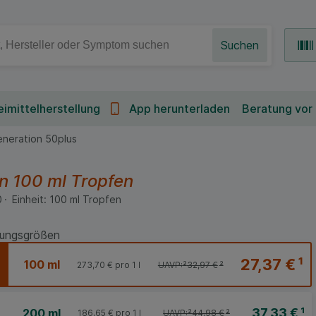
Suchen
imittelherstellung
App herunterladen
Beratung vor
neration 50plus
en
100 ml
Tropfen
0
Einheit:
100
ml
Tropfen
ungsgrößen
27,37 €
¹
100 ml
273,70 €
pro 1 l
UAVP:
²
32,97 €
²
37,33 €
¹
200 ml
186,65 €
pro 1 l
UAVP:
²
44,98 €
²