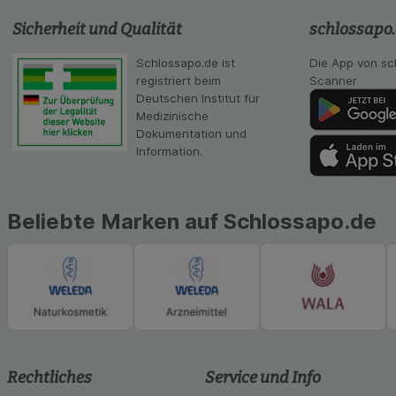
Statistik & Tracki
unserer Website sa
Sicherheit und Qualität
schlossapo
Inhalt auf unserer 
gestalten. Bitte be
Schlossapo.de ist
Die App von sc
Medien übertragen
registriert beim
Scanner
Deutschen Institut für
Medizinische
Dokumentation und
Information.
Beliebte Marken auf Schlossapo.de
Rechtliches
Service und Info