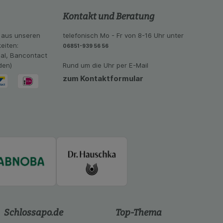
se der Nutzung
imieren können, den
Kontakt und Beratung
vant für Sie zu
oogle oder soziale
 aus unseren
telefonisch Mo - Fr von 8-16 Uhr unter
eiten:
06851-939 56 56
eal, Bancontact
den)
Rund um die Uhr per E-Mail
zum Kontaktformular
Schlossapo.de
Top-Thema