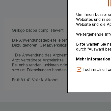
Um Ihnen besser u
Websites und in se
Website und die Ap
Ginkgo biloba comp. Hevert
Weitergehende Info
Die Anwendungsgebiete leiten sich von den homöopath
Bitte wählen Sie n
Dazu gehören: Gefäßverkalkung; Begleittherapie bei G
durch "Auswahl bes
- Die Anwendung des Arzneimittels sollte nicht ohne 
Mehr Information
Arzt verordnete Arzneimittel.
Bei anhaltenden, unklaren oder neu auftretenden Bes
Technisch Notwe
Technisch erfor
sich um Erkrankungen handeln kann, die einer ärztlich
Website notwendig 
verzichtet werden 
Enthält 41 Vol.-% Alkohol.
Komfort:
Diese Coo
gestalten, beispie
Verhaltensweisen (
auf Ihre Bedürfnis