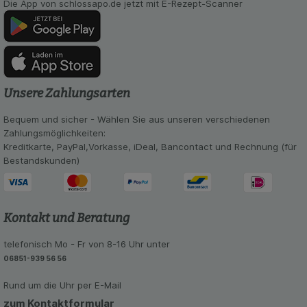
auch auf Ihre Bedürfnisse zugeschrittene Inhalte
Die App von schlossapo.de jetzt mit E-Rezept-Scanner
anzuzeigen und unser Partnerprogramm zu
betreiben.
Statistik & Tracking:
Hierüber lassen sich
Informationen über die Art und Weise der Nutzung
unserer Website sammeln, mit deren Hilfe wir
Unsere Zahlungsarten
unsere Website weiter für Sie optimieren können,
den Inhalt auf unserer Website aber auch die
Bequem und sicher - Wählen Sie aus unseren verschiedenen
Werbung auf Drittseiten möglichst relevant für Sie
Zahlungsmöglichkeiten:
zu gestalten. Bitte beachten Sie, dass Daten
Kreditkarte, PayPal,Vorkasse, iDeal, Bancontact und Rechnung (für
hierfür teilweise an Dritte wie z.B. Google oder
Bestandskunden)
soziale Medien übertragen werden.
Kontakt und Beratung
telefonisch Mo - Fr von 8-16 Uhr unter
06851-939 56 56
Rund um die Uhr per E-Mail
zum Kontaktformular