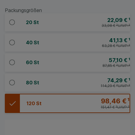
Packungsgrößen
22,09 €
¹
20 St
33,98 €
²
UAVP:
²
41,13 €
¹
40 St
63,28 €
²
UAVP:
²
57,10 €
¹
60 St
87,85 €
²
UAVP:
²
74,29 €
¹
80 St
114,29 €
²
UAVP:
²
98,46 €
¹
120 St
151,47 €
²
UAVP:
²