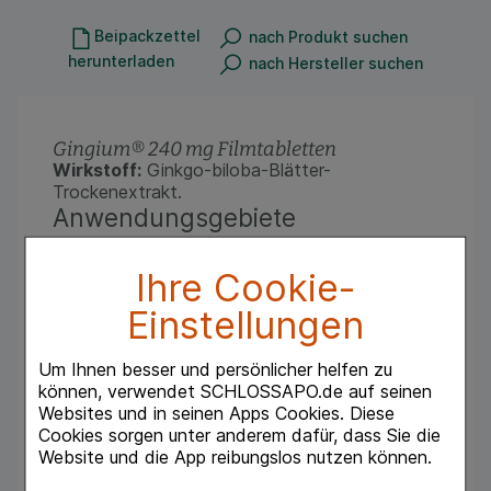
Beipackzettel
nach Produkt suchen
herunterladen
nach Hersteller suchen
Gingium® 240 mg Filmtabletten
Wirkstoff:
Ginkgo-biloba-Blätter-
Trockenextrakt.
Anwendungsgebiete
Pflanzliches Arzneimittel zur Verbesserung
einer altersbedingten kognitiven
Ihre Cookie-
Beeinträchtigung und der Lebensqualität bei
leichter Demenz.
Einstellungen
Warnhinweis
Enthält Lactose und Glucose.
Um Ihnen besser und persönlicher helfen zu
Zu Risiken und Nebenwirkungen lesen Sie die
können, verwendet SCHLOSSAPO.de auf seinen
Packungsbeilage und fragen Sie Ihre Ärztin,
Websites und in seinen Apps Cookies. Diese
Ihren Arzt oder in Ihrer Apotheke!
Cookies sorgen unter anderem dafür, dass Sie die
Mat.-Nr.:
2/51016129
Website und die App reibungslos nutzen können.
Stand:
August 2023