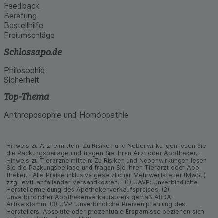
Feedback
Beratung
Bestellhilfe
Freiumschläge
Schlossapo.de
Philosophie
Sicherheit
Top-Thema
Anthroposophie und Homöopathie
Hinweis zu Arzneimitteln: Zu Risiken und Neben­wirkungen lesen Sie
die Packungs­beilage und fragen Sie Ihren Arzt oder Apo­theker. ·
Hinweis zu Tier­arz­nei­mitteln: Zu Risiken und Neben­wirkungen lesen
Sie die Packungs­beilage und fragen Sie Ihren Tier­arzt oder Apo­
theker. · Alle Preise inklusive gesetz­licher Mehrwertsteuer (MwSt.)
zzgl. evtl. anfallender Versand­kosten. · (1) UAVP: Unverbindliche
Herstellermeldung des Apothekenverkaufspreises. (2)
Unverbindlicher Apothekenverkaufspreis gemäß ABDA-
Artikelstamm. (3) UVP: Unverbindliche Preisempfehlung des
Herstellers. Absolute oder prozentuale Ersparnisse beziehen sich