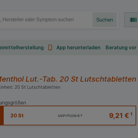
Suchen
imittelherstellung
App herunterladen
Beratung vor
enthol Lut.-Tab.
20 St
Lutschtabletten
Einheit:
20
St
Lutschtabletten
ungsgrößen
9,21 €
¹
20 St
UVP:
³
11,10 €
³