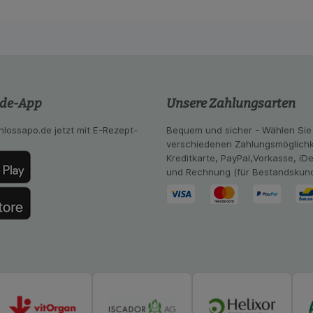
z.B. Spracheinstellung) anzupassen. Komfort-Cookies ermög
se zugeschrittene Inhalte anzuzeigen und unser Partnerprog
ng:
Hierüber lassen sich Informationen über die Art und Wei
mmeln, mit deren Hilfe wir unsere Website weiter für Sie opt
Website aber auch die Werbung auf Drittseiten möglichst rele
achten Sie, dass Daten hierfür teilweise an Dritte wie z.B. G
.de-App
Unsere Zahlungsarten
 werden.
hlossapo.de jetzt mit E-Rezept-
Bequem und sicher - Wählen Sie
verschiedenen Zahlungsmöglichk
Kreditkarte, PayPal,Vorkasse, iD
und Rechnung (für Bestandskun