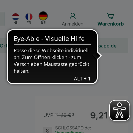
Anmelden
Warenkorb
 Ort
Bonusprogramm
Jobs
Über Schlossapo.de
9,21 €
¹
UVP:
³
11,10 €
³
SCHLOSSAPO.de
:
Versandbereit