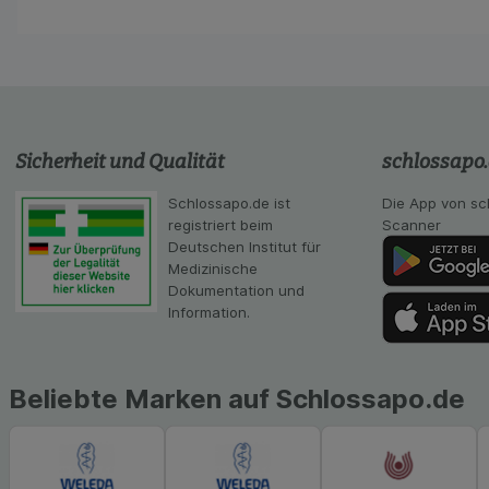
Verhaltensweisen (
auf Ihre Bedürfnis
Statistik & Tracki
unserer Website sa
Inhalt auf unserer 
gestalten. Bitte be
Sicherheit und Qualität
schlossapo
Medien übertragen
Schlossapo.de ist
Die App von sc
registriert beim
Scanner
Deutschen Institut für
Medizinische
Dokumentation und
Information.
Beliebte Marken auf Schlossapo.de