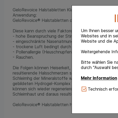
GeloRevoice Halstabletten Klassik Kirsch-Menthol
Anwendung:
GeloRevoice® Halstabletten dienen zum effektiven 
Um Ihnen besser u
Diese kann durch viele Faktoren gereizt werden, dazu 
Websites und in se
- hohe Beanspruchung der Stimme,
Website und die Ap
- eingeschränkte Nasenatmung (z. B. durch Erkältung)
- trockene Luft bedingt durch Heizung oder Klimaanla
Weitergehende Info
- Pollenallergie (Heuschnupfen),
- Rauchen.
Bitte wählen Sie n
durch "Auswahl bes
Die Folgen können Heiserkeit, Kratzen im Hals, Huste
resultierende Halsschmerzen sein. Durch den Schutzfi
Mehr Information
Schleimhg der Mineralstoffe wird der Speichelfluss int
gebildeten Hydrogel-Komplex gleichmäßig im Mund- u
Technisch Notwe
können sich wieder regenerieren. Beschwerden wie Hei
Technisch erfor
Website notwendig 
Schleimhaut und daraus resultierende Halsschmerzen, 
verzichtet werden 
GeloRevoice® Halstabletten haben ein angenehm lei
Komfort:
Diese Coo
gestalten, beispie