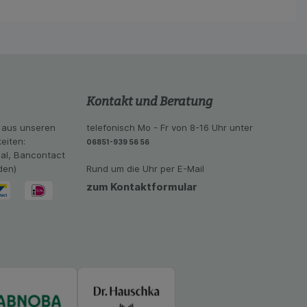
lichen es uns auch
ramm zu betreiben.
se der Nutzung
imieren können, den
vant für Sie zu
oogle oder soziale
Kontakt und Beratung
 aus unseren
telefonisch Mo - Fr von 8-16 Uhr unter
eiten:
06851-939 56 56
eal, Bancontact
den)
Rund um die Uhr per E-Mail
zum Kontaktformular