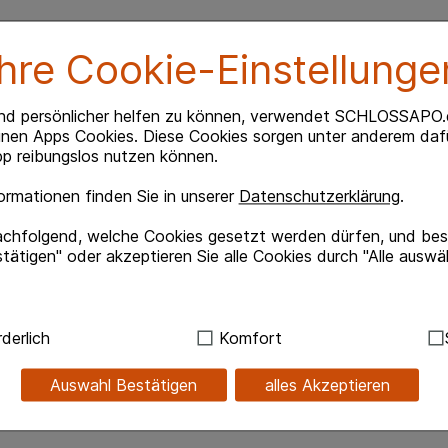
Ihre Cookie-Einstellunge
Schutz der Mund- und Rachenschleimhaut.
nd persönlicher helfen zu können, verwendet SCHLOSSAPO.
zählen u. a.:
inen Apps Cookies. Diese Cookies sorgen unter anderem dafü
p reibungslos nutzen können.
,
gen,
rmationen finden Sie in unserer
Datenschutzerklärung
.
achfolgend, welche Cookies gesetzt werden dürfen, und best
tätigen" oder akzeptieren Sie alle Cookies durch "Alle auswä
nreiz sowie eine trockene Schleimhaut und daraus
lm der GeloRevoice® Halstabletten wird die
ensiv angeregt. Dies ist sehr wichtig, um den
nd Rachenraum zu verteilen. Gereizte Bereiche
ndig:
Hierbei handelt es sich um Cookies, die für die Grundf
serkeit, Kratzen im Hals, Hustenreiz sowie trockene
derlich
Komfort
sind (z.B. Navigation, Warenkorb, Kundenkonto), weshalb au
werden gelindert.
kann.
Auswahl Bestätigen
alles Akzeptieren
chtes Kirsch-Menthol-Aroma.
kies werden genutzt um das Einkaufserlebnis noch ansprec
lsweise für die Wiedererkennung des Besuchers oder unsere S