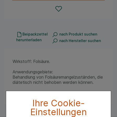
Beipackzettel
nach Produkt suchen
herunterladen
nach Hersteller suchen
Wirkstoff: Folsäure.
Anwendungsgebiete:
Behandlung von Folsäuremangelzuständen, die
diätetisch nicht behoben werden können.
Warnhinweis: Tabletten enth. Lactose!
Ihre Cookie-
Einstellungen