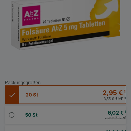
Packungsgrößen
2,95 €
¹
20 St
3,55 €
³
UVP:
³
6,02 €
¹
50 St
7,25 €
³
UVP:
³