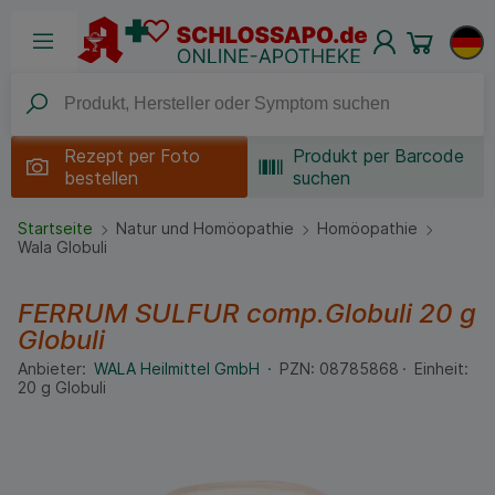
Rezept per
Foto
Produkt per Barcode
bestellen
suchen
Startseite
Natur und Homöopathie
Homöopathie
Wala Globuli
FERRUM SULFUR comp.Globuli
20 g
Globuli
Anbieter:
WALA Heilmittel GmbH
PZN:
08785868
Einheit:
20
g
Globuli