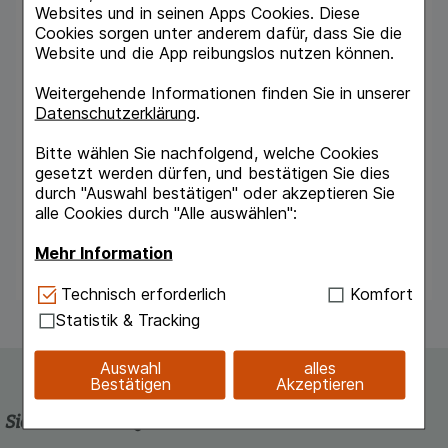
Jahren bis 2-mal täglich 3-5 Globuli velati unter
Websites und in seinen Apps Cookies. Diese
der Zunge zergehen lassen. Erwachsene und
Cookies sorgen unter anderem dafür, dass Sie die
Kinder ab 6 Jahre bis 2-mal täglich 5-10 Globuli
Website und die App reibungslos nutzen können.
velati unter der Zunge zergehen lassen.
Dauer der Anwendung Die Behandlung einer
Weitergehende Informationen finden Sie in unserer
akuten Erkrankung sollte nach 2 Wochen
Datenschutzerklärung
.
abgeschlossen sein. Tritt innerhalb dieser Zeit
keine Besserung ein, ist ein Arzt aufzusuchen.
Bitte wählen Sie nachfolgend, welche Cookies
Die Dauer der Behandlung von chronischen
gesetzt werden dürfen, und bestätigen Sie dies
Krankheiten erfordert eine Absprache mit dem
durch "Auswahl bestätigen" oder akzeptieren Sie
Arzt.
alle Cookies durch "Alle auswählen":
Nebenwirkungen
Mehr Information
Keine bekannt.
Technisch Notwendig:
Hierbei handelt es sich um
Technisch erforderlich
Komfort
Cookies, die für die Grundfunktionen unserer
Statistik & Tracking
Website notwendig sind (z.B. Navigation,
Warenkorb, Kundenkonto), weshalb auf diese nicht
Auswahl
alles
verzichtet werden kann.
Bestätigen
Akzeptieren
Komfort:
Diese Cookies werden genutzt um das
Sicherheit und Qualität
Einkaufserlebnis noch ansprechender zu gestalten,