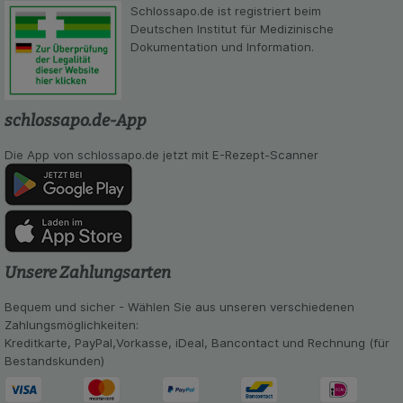
beispielsweise für die Wiedererkennung des
Schlossapo.de ist registriert beim
Besuchers oder unsere Seite an bevorzugte
Deutschen Institut für Medizinische
Verhaltensweisen (z.B. Spracheinstellung)
Dokumentation und Information.
anzupassen. Komfort-Cookies ermöglichen es uns
auch auf Ihre Bedürfnisse zugeschrittene Inhalte
anzuzeigen und unser Partnerprogramm zu
betreiben.
schlossapo.de-App
Statistik & Tracking:
Hierüber lassen sich
Die App von schlossapo.de jetzt mit E-Rezept-Scanner
Informationen über die Art und Weise der Nutzung
unserer Website sammeln, mit deren Hilfe wir
unsere Website weiter für Sie optimieren können,
den Inhalt auf unserer Website aber auch die
Werbung auf Drittseiten möglichst relevant für Sie
zu gestalten. Bitte beachten Sie, dass Daten
Unsere Zahlungsarten
hierfür teilweise an Dritte wie z.B. Google oder
soziale Medien übertragen werden.
Bequem und sicher - Wählen Sie aus unseren verschiedenen
Zahlungsmöglichkeiten:
Kreditkarte, PayPal,Vorkasse, iDeal, Bancontact und Rechnung (für
Bestandskunden)