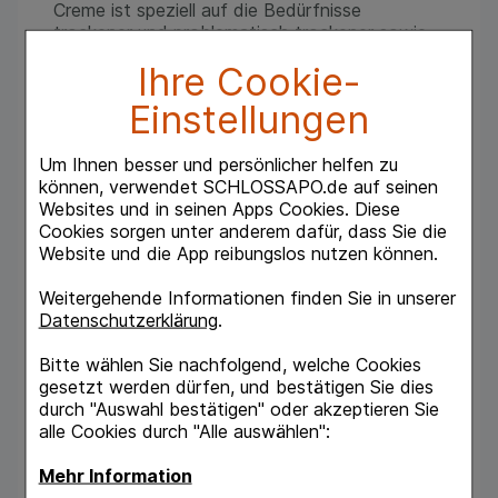
Creme ist speziell auf die Bedürfnisse
trockener und problematisch trockener sowie
spröder Haut abgestimmt. Die Pflegecreme ist
Ihre Cookie-
dermatologisch getestet und eignet sich auch
therapiebegleitend bei verschiedenen
Einstellungen
Krankheiten wie Keratosis pilaris oder Diabetes.
Um Ihnen besser und persönlicher helfen zu
Eucerin Urea Repair Tag Gesichtscreme 5%
können, verwendet SCHLOSSAPO.de auf seinen
bietet trockener, rissiger und rauer Haut
Websites und in seinen Apps Cookies. Diese
intensive Pflege und lindert Spannungsgefühle.
Cookies sorgen unter anderem dafür, dass Sie die
Die Feuchtigkeitspflege zieht schnell ein und
Website und die App reibungslos nutzen können.
hinterlässt die Haut spürbar glatter und
geschmeidiger. Die Barrierefunktion der Haut
Weitergehende Informationen finden Sie in unserer
wird gestärkt. Zudem ist die Hautcreme als
Datenschutzerklärung
.
Basis für Make-up sowie bei Schuppenflechte
(Psoriasis), für Diabetiker und bei Altershaut
Bitte wählen Sie nachfolgend, welche Cookies
geeignet.
gesetzt werden dürfen, und bestätigen Sie dies
durch "Auswahl bestätigen" oder akzeptieren Sie
Inhaltsstoffe:
alle Cookies durch "Alle auswählen":
Aqua, Urea, Glycerin, Isopropyl, Stearate,
Dicaprylyl Ether, Glyceryl Glucoside, Sodium,
Mehr Information
Lactate, Butyrospermum Parkii Butter,