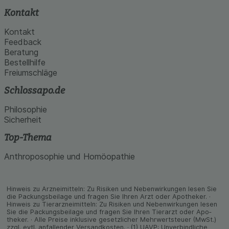
Kontakt
Kontakt
Feedback
Beratung
Bestellhilfe
Freiumschläge
Schlossapo.de
Philosophie
Sicherheit
Top-Thema
Anthroposophie und Homöopathie
Hinweis zu Arzneimitteln: Zu Risiken und Neben­wirkungen lesen Sie
die Packungs­beilage und fragen Sie Ihren Arzt oder Apo­theker. ·
Hinweis zu Tier­arz­nei­mitteln: Zu Risiken und Neben­wirkungen lesen
Sie die Packungs­beilage und fragen Sie Ihren Tier­arzt oder Apo­
theker. · Alle Preise inklusive gesetz­licher Mehrwertsteuer (MwSt.)
zzgl. evtl. anfallender Versand­kosten. · (1) UAVP: Unverbindliche