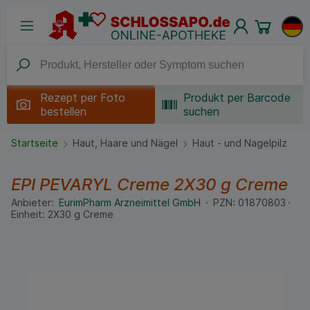
Rezept per
Foto
Produkt per Barcode
bestellen
suchen
Startseite
Haut, Haare und Nägel
Haut - und Nagelpilz
EPI PEVARYL Creme
2X30 g
Creme
Anbieter:
EurimPharm Arzneimittel GmbH
PZN:
01870803
Einheit:
2X30
g
Creme