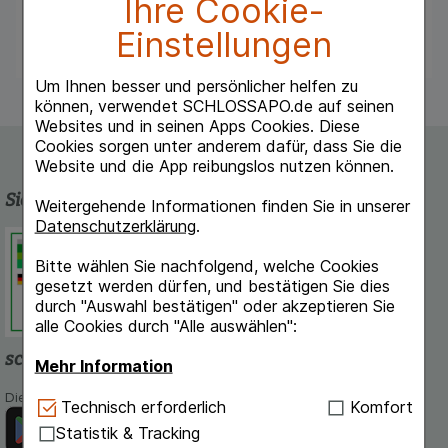
Ihre Cookie-
Packungsbeilage und fragen Sie Ihren Arzt
Einstellungen
oder Apotheker.
Um Ihnen besser und persönlicher helfen zu
können, verwendet SCHLOSSAPO.de auf seinen
Websites und in seinen Apps Cookies. Diese
Cookies sorgen unter anderem dafür, dass Sie die
Website und die App reibungslos nutzen können.
Sicherheit und Qualität
Weitergehende Informationen finden Sie in unserer
Datenschutzerklärung
.
Schlossapo.de ist registriert beim
Deutschen Institut für Medizinische
Bitte wählen Sie nachfolgend, welche Cookies
Dokumentation und Information.
gesetzt werden dürfen, und bestätigen Sie dies
durch "Auswahl bestätigen" oder akzeptieren Sie
alle Cookies durch "Alle auswählen":
schlossapo.de-App
Mehr Information
Die App von schlossapo.de jetzt mit E-Rezept-Scanner
Technisch Notwendig:
Hierbei handelt es sich um
Technisch erforderlich
Komfort
Cookies, die für die Grundfunktionen unserer
Statistik & Tracking
Website notwendig sind (z.B. Navigation,