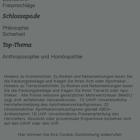
Freiumschläge
Schlossapo.de
Philosophie
Sicherheit
Top-Thema
Anthroposophie und Homöopathie
Hinweis zu Arzneimitteln: Zu Risiken und Neben­wirkungen lesen Sie
die Packungs­beilage und fragen Sie Ihren Arzt oder Apo­theker. ·
Hinweis zu Tier­arz­nei­mitteln: Zu Risiken und Neben­wirkungen lesen
Sie die Packungs­beilage und fragen Sie Ihren Tier­arzt oder Apo­
theker. · Alle Preise inklusive gesetz­licher Mehrwertsteuer (MwSt.)
zzgl. evtl. anfallender Versand­kosten. · (1) UAVP: Unverbindliche
Herstellermeldung des Apothekenverkaufspreises. (2)
Unverbindlicher Apothekenverkaufspreis gemäß ABDA-
Artikelstamm. (3) UVP: Unverbindliche Preisempfehlung des
Herstellers. Absolute oder prozentuale Ersparnisse beziehen sich
auf den UAVP oder den UVP.
Hier können Sie Ihre Cookie-Zustimmung widerrufen