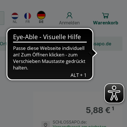
Anmelden
Warenkorb
 Ort
Bonusprogramm
Jobs
Über Schlossapo.de
5,88 €
¹
SCHLOSSAPO.de
:
Versandbereit am nächsten