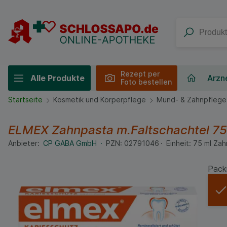
Rezept per
Alle Produkte
Arzne
Foto bestellen
Startseite
Kosmetik und Körperpflege
Mund- & Zahnpflege
ELMEX Zahnpasta m.Faltschachtel
75
Anbieter:
CP GABA GmbH
PZN:
02791046
Einheit:
75
ml
Zah
Pack