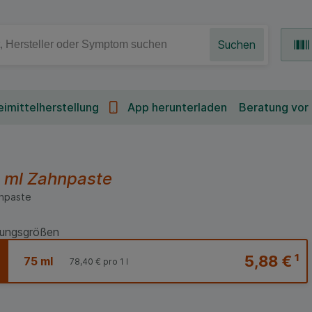
Suchen
imittelherstellung
App herunterladen
Beratung vor
 ml
Zahnpaste
npaste
ungsgrößen
5,88 €
¹
75 ml
78,40 €
pro 1 l