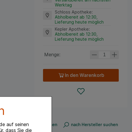
Werktag
Schloss Apotheke
:
Abholbereit ab 12:30,
Lieferung heute möglich
Kepler Apotheke
:
Abholbereit ab 12:30,
Lieferung heute möglich
Menge:
In den Warenkorb
n
de auf seinen
nach Produkt suchen
nach Hersteller suchen
r, dass Sie die