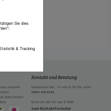
ätigen Sie dies
hlen":
unktionen unserer
Statistik & Tracking
f diese nicht
hender zu
eite an bevorzugte
Kontakt und Beratung
lichen es uns auch
ramm zu betreiben.
 aus unseren
telefonisch Mo - Fr von 8-16 Uhr unter
eiten:
se der Nutzung
06851-939 56 56
eal, Bancontact
imieren können, den
den)
Rund um die Uhr per E-Mail
vant für Sie zu
oogle oder soziale
zum Kontaktformular