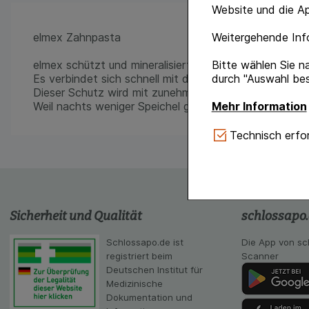
Website und die Ap
elmex Zahnpasta
Weitergehende Info
elmex schützt und mineralisiert die Zähne mit besond
Bitte wählen Sie n
Es verbindet sich schnell mit dem Zahnschmelz und m
durch "Auswahl bes
Dieser Schutz wird mit zunehmender Einwirkungsdauer
Weil nachts weniger Speichel gebildet wird, kann das A
Mehr Information
Technisch Notwe
Technisch erfor
Website notwendig 
verzichtet werden 
Komfort:
Diese Coo
gestalten, beispie
Sicherheit und Qualität
schlossapo
Verhaltensweisen (
auf Ihre Bedürfnis
Schlossapo.de ist
Die App von sc
registriert beim
Scanner
Statistik & Tracki
Deutschen Institut für
unserer Website sa
Medizinische
Inhalt auf unserer 
Dokumentation und
gestalten. Bitte be