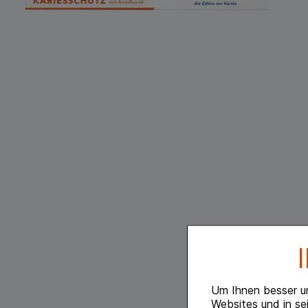
Um Ihnen besser u
Websites und in se