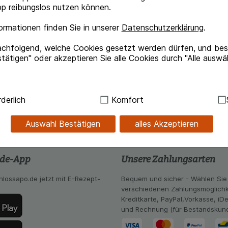
p reibungslos nutzen können.
rmationen finden Sie in unserer
Datenschutzerklärung
.
ers wirksamem Aminfluorid.
achfolgend, welche Cookies gesetzt werden dürfen, und best
acht ihn widerstandsfähiger gegen Karies.
tätigen" oder akzeptieren Sie alle Cookies durch "Alle auswä
 verstärkt.
minfluorid lange Zeit einwirken.
ndig:
Hierbei handelt es sich um Cookies, die für die Grundf
derlich
Komfort
sind (z.B. Navigation, Warenkorb, Kundenkonto), weshalb au
kann.
Auswahl Bestätigen
alles Akzeptieren
kies werden genutzt um das Einkaufserlebnis noch ansprec
lsweise für die Wiedererkennung des Besuchers oder unsere S
.de-App
Unsere Zahlungsarten
z.B. Spracheinstellung) anzupassen. Komfort-Cookies ermög
se zugeschrittene Inhalte anzuzeigen und unser Partnerprog
hlossapo.de jetzt mit E-Rezept-
Bequem und sicher - Wählen Sie
verschiedenen Zahlungsmöglichk
ng:
Hierüber lassen sich Informationen über die Art und Wei
Kreditkarte, PayPal,Vorkasse, iD
mmeln, mit deren Hilfe wir unsere Website weiter für Sie opt
und Rechnung (für Bestandskun
Website aber auch die Werbung auf Drittseiten möglichst rele
achten Sie, dass Daten hierfür teilweise an Dritte wie z.B. G