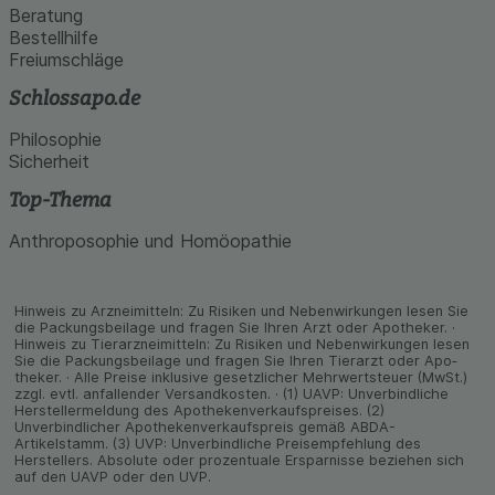
Beratung
Bestellhilfe
Freiumschläge
Schlossapo.de
Philosophie
Sicherheit
Top-Thema
Anthroposophie und Homöopathie
Hinweis zu Arzneimitteln: Zu Risiken und Neben­wirkungen lesen Sie
die Packungs­beilage und fragen Sie Ihren Arzt oder Apo­theker. ·
Hinweis zu Tier­arz­nei­mitteln: Zu Risiken und Neben­wirkungen lesen
Sie die Packungs­beilage und fragen Sie Ihren Tier­arzt oder Apo­
theker. · Alle Preise inklusive gesetz­licher Mehrwertsteuer (MwSt.)
zzgl. evtl. anfallender Versand­kosten. · (1) UAVP: Unverbindliche
Herstellermeldung des Apothekenverkaufspreises. (2)
Unverbindlicher Apothekenverkaufspreis gemäß ABDA-
Artikelstamm. (3) UVP: Unverbindliche Preisempfehlung des
Herstellers. Absolute oder prozentuale Ersparnisse beziehen sich
auf den UAVP oder den UVP.