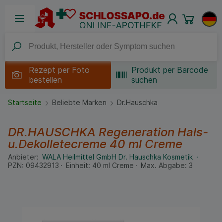
Rezept per
Foto
Produkt per Barcode
bestellen
suchen
Startseite
Beliebte Marken
Dr.Hauschka
DR.HAUSCHKA Regeneration Hals-
u.Dekolletecreme
40 ml
Creme
Anbieter:
WALA Heilmittel GmbH Dr. Hauschka Kosmetik
PZN:
09432913
Einheit:
40
ml
Creme
Max. Abgabe:
3