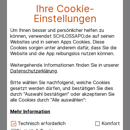
Nachtserum auf Hals und Dekolleté auftragen.
Ihre Cookie-
Seine Wirkung kann die Regeneration Hals und
Einstellungen
Dekolletécreme besonders gut in Kombination
mit den weiteren Produkten der Dr. Hauschka
Pflege für reife Haut entfalten:
Um Ihnen besser und persönlicher helfen zu
Regeneration Tag und Nachtserum
können, verwendet SCHLOSSAPO.de auf seinen
Regeneration Tagescreme
Websites und in seinen Apps Cookies. Diese
Regeneration Augencreme
Cookies sorgen unter anderem dafür, dass Sie die
Intensivkur Regeneration
Website und die App reibungslos nutzen können.
Intensivkur spezial
Regeneration Körperbalsam
Weitergehende Informationen finden Sie in unserer
Datenschutzerklärung
.
Inhaltsstoffe:
Wasser, Sonnenblumenöl, pflanzliches Glycerin,
Bitte wählen Sie nachfolgend, welche Cookies
Alkohol, Zaubernusswasser, Macadamianussöl,
gesetzt werden dürfen, und bestätigen Sie dies
Sesamöl, Mandelöl, Auszüge aus
durch "Auswahl bestätigen" oder akzeptieren Sie
Ackerschachtelhalm, Birkenblättern und
alle Cookies durch "Alle auswählen":
Rosenblüten, Jojobaöl, Kokosöl, Bienenwachs,
Auszüge aus Eibischblättern und Granatapfel,
Mehr Information
Hektorit, Sheabutter, Lecithin, Auszug aus
Rotklee, Ätherische Öle, Arganöl,
Technisch Notwendig:
Hierbei handelt es sich um
Technisch erforderlich
Komfort
Meeresalgenauszug, Reiskleie-Extrakt,
Cookies, die für die Grundfunktionen unserer