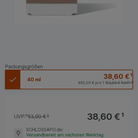
Packungsgrößen
38,60 €
¹
40 ml
965,00 €
pro 1 l
53,00 €
³
UVP:
³
38,60 €
¹
UVP:
³
53,00 €
³
SCHLOSSAPO.de
:
Versandbereit am nächsten Werktag