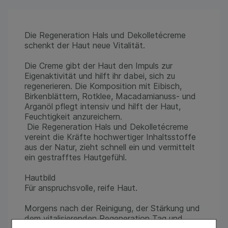
Die Regeneration Hals und Dekolletécreme
schenkt der Haut neue Vitalität.
Die Creme gibt der Haut den Impuls zur
Eigenaktivität und hilft ihr dabei, sich zu
regenerieren. Die Komposition mit Eibisch,
Birkenblättern, Rotklee, Macadamianuss- und
Arganöl pflegt intensiv und hilft der Haut,
Feuchtigkeit anzureichern.
Die Regeneration Hals und Dekolletécreme
vereint die Kräfte hochwertiger Inhaltsstoffe
aus der Natur, zieht schnell ein und vermittelt
ein gestrafftes Hautgefühl.
Hautbild
Für anspruchsvolle, reife Haut.
Morgens nach der Reinigung, der Stärkung und
dem vitalisierenden Regeneration Tag und