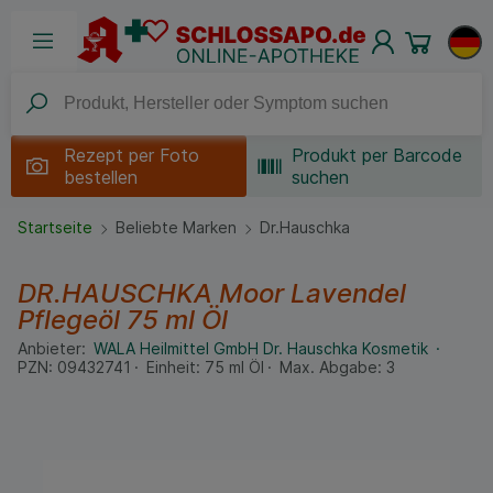
Rezept per
Foto
Produkt per Barcode
bestellen
suchen
Startseite
Beliebte Marken
Dr.Hauschka
DR.HAUSCHKA Moor Lavendel
Pflegeöl
75 ml
Öl
Anbieter:
WALA Heilmittel GmbH Dr. Hauschka Kosmetik
PZN:
09432741
Einheit:
75
ml
Öl
Max. Abgabe:
3