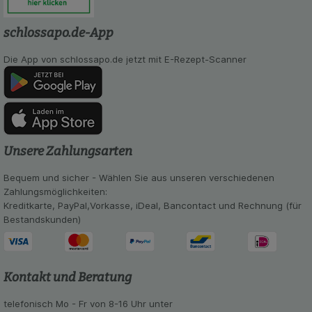
Verhaltensweisen (z.B. Spracheinstellung)
anzupassen. Komfort-Cookies ermöglichen es uns
auch auf Ihre Bedürfnisse zugeschrittene Inhalte
schlossapo.de-App
anzuzeigen und unser Partnerprogramm zu
betreiben.
Die App von schlossapo.de jetzt mit E-Rezept-Scanner
Statistik & Tracking:
Hierüber lassen sich
Informationen über die Art und Weise der Nutzung
unserer Website sammeln, mit deren Hilfe wir
unsere Website weiter für Sie optimieren können,
den Inhalt auf unserer Website aber auch die
Unsere Zahlungsarten
Werbung auf Drittseiten möglichst relevant für Sie
zu gestalten. Bitte beachten Sie, dass Daten
Bequem und sicher - Wählen Sie aus unseren verschiedenen
hierfür teilweise an Dritte wie z.B. Google oder
Zahlungsmöglichkeiten:
soziale Medien übertragen werden.
Kreditkarte, PayPal,Vorkasse, iDeal, Bancontact und Rechnung (für
Bestandskunden)
Kontakt und Beratung
telefonisch Mo - Fr von 8-16 Uhr unter