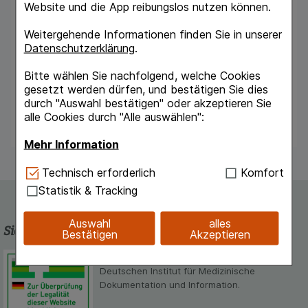
Website und die App reibungslos nutzen können.
Emulsion kann leichter in die Haut einziehen
und bewahrt deren Feuchtigkeit.
Weitergehende Informationen finden Sie in unserer
Datenschutzerklärung
.
Inhaltsstoffe:
Olivenöl, Wasser, Sheabutter, Lavendelöl,
Bitte wählen Sie nachfolgend, welche Cookies
Moorextrakt, Zucker-Fettsäureester,
gesetzt werden dürfen, und bestätigen Sie dies
Jojobawachs, Ätherische Öle, Auszüge aus
durch "Auswahl bestätigen" oder akzeptieren Sie
Ackerschachtelhalm und Rosskastaniensamen,
alle Cookies durch "Alle auswählen":
Alkohol.
Mehr Information
Technisch Notwendig:
Hierbei handelt es sich um
Technisch erforderlich
Komfort
Cookies, die für die Grundfunktionen unserer
Statistik & Tracking
Website notwendig sind (z.B. Navigation,
Warenkorb, Kundenkonto), weshalb auf diese nicht
Auswahl
alles
verzichtet werden kann.
Sicherheit und Qualität
Bestätigen
Akzeptieren
Komfort:
Diese Cookies werden genutzt um das
Schlossapo.de ist registriert beim
Einkaufserlebnis noch ansprechender zu gestalten,
Deutschen Institut für Medizinische
beispielsweise für die Wiedererkennung des
Dokumentation und Information.
Besuchers oder unsere Seite an bevorzugte