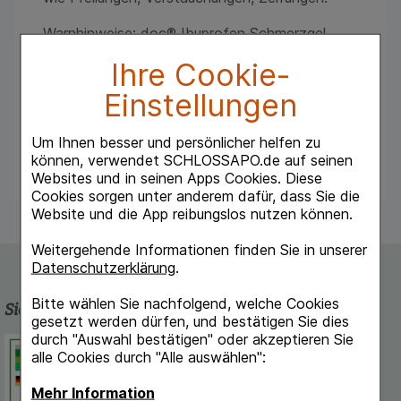
Warnhinweise: doc® Ibuprofen Schmerzgel
sollte bei Kindern und
Ihre Cookie-
Jugendlichen unter 14 Jahren nicht
angewendet werden, da für diese Altersgruppe
Einstellungen
keine ausreichenden Untersuchungen vorliegen
Bei Schmerzen oder Fieber ohne ärztlichen Rat
Um Ihnen besser und persönlicher helfen zu
nicht länger anwenden als in der
Packungsbeilage vorgegeben!
können, verwendet SCHLOSSAPO.de auf seinen
Websites und in seinen Apps Cookies. Diese
Cookies sorgen unter anderem dafür, dass Sie die
Website und die App reibungslos nutzen können.
Weitergehende Informationen finden Sie in unserer
Datenschutzerklärung
.
Bitte wählen Sie nachfolgend, welche Cookies
Sicherheit und Qualität
gesetzt werden dürfen, und bestätigen Sie dies
durch "Auswahl bestätigen" oder akzeptieren Sie
Schlossapo.de ist registriert beim
alle Cookies durch "Alle auswählen":
Deutschen Institut für Medizinische
Dokumentation und Information.
Mehr Information