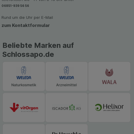
Werbung auf Drittseiten möglichst relevant für Sie
zu gestalten. Bitte beachten Sie, dass Daten
06851-939 56 56
hierfür teilweise an Dritte wie z.B. Google oder
Rund um die Uhr per E-Mail
soziale Medien übertragen werden.
zum Kontaktformular
Beliebte Marken auf
Schlossapo.de