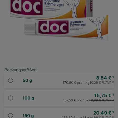
Packungsgrößen
8,54 €
¹
50 g
170,80 €
pro 1 kg
10,29 €
²
UAVP:
²
15,75 €
¹
100 g
157,50 €
pro 1 kg
18,98 €
²
UAVP:
²
20,49 €
¹
150 g
136,60 €
pro 1 kg
24,69 €
²
UAVP:
²