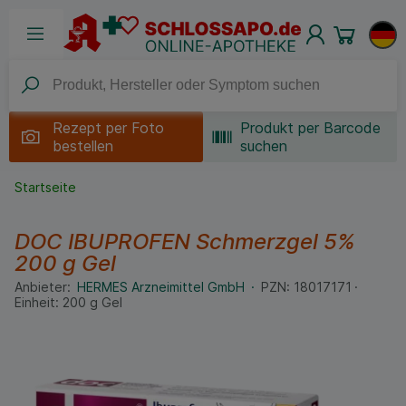
Rezept per
Foto
Produkt per Barcode
bestellen
suchen
Startseite
DOC IBUPROFEN Schmerzgel 5%
200 g
Gel
Anbieter:
HERMES Arzneimittel GmbH
PZN:
18017171
Einheit:
200
g
Gel