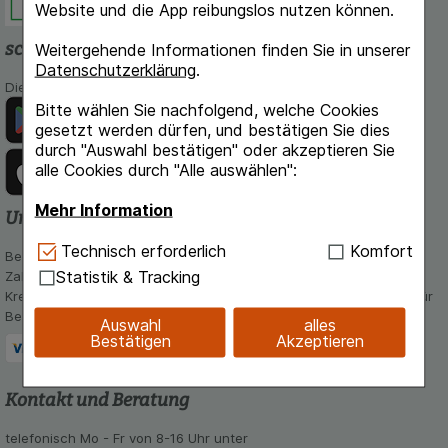
Website und die App reibungslos nutzen können.
schlossapo.de-App
Weitergehende Informationen finden Sie in unserer
Datenschutzerklärung
.
Die App von schlossapo.de jetzt mit E-Rezept-Scanner
Bitte wählen Sie nachfolgend, welche Cookies
gesetzt werden dürfen, und bestätigen Sie dies
durch "Auswahl bestätigen" oder akzeptieren Sie
alle Cookies durch "Alle auswählen":
Mehr Information
Unsere Zahlungsarten
Technisch Notwendig:
Hierbei handelt es sich um
Technisch erforderlich
Komfort
Bequem und sicher - Wählen Sie aus unseren verschiedenen
Cookies, die für die Grundfunktionen unserer
Statistik & Tracking
Zahlungsmöglichkeiten:
Website notwendig sind (z.B. Navigation,
Kreditkarte, PayPal,Vorkasse, iDeal, Bancontact und Rechnung (für
Warenkorb, Kundenkonto), weshalb auf diese nicht
Bestandskunden)
Auswahl
alles
verzichtet werden kann.
Bestätigen
Akzeptieren
Komfort:
Diese Cookies werden genutzt um das
Einkaufserlebnis noch ansprechender zu gestalten,
Kontakt und Beratung
beispielsweise für die Wiedererkennung des
Besuchers oder unsere Seite an bevorzugte
telefonisch Mo - Fr von 8-16 Uhr unter