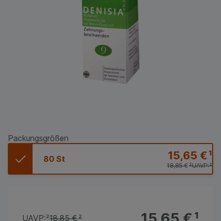
Packungsgrößen
15,65 €
¹
80 St
18,85 €
²
UAVP:
²
15,65 €
¹
UAVP:
²
18,85 €
²