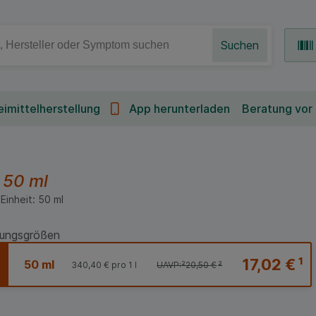
Suchen
imittelherstellung
App herunterladen
Beratung vor
g
50 ml
Einheit:
50
ml
ungsgrößen
17,02 €
¹
50 ml
340,40 €
pro 1 l
UAVP:
²
20,50 €
²