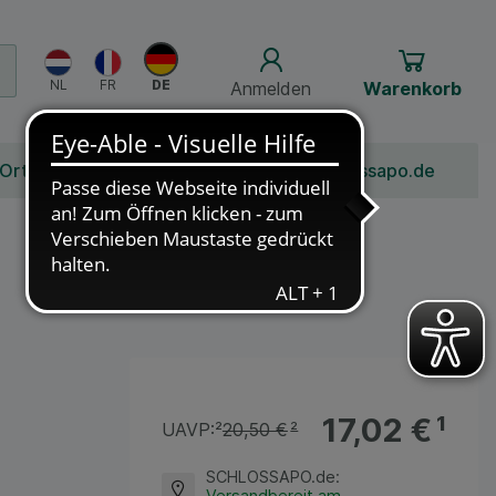
Anmelden
Warenkorb
 Ort
Bonusprogramm
Jobs
Über Schlossapo.de
17,02 €
¹
UAVP:
²
20,50 €
²
SCHLOSSAPO.de
:
Versandbereit am