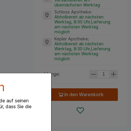
übernächsten Werktag
Schloss Apotheke
:
Abholbereit ab nächsten
Werktag, 8:30 Uhr,Lieferung
am nächsten Werktag
möglich
Kepler Apotheke
:
Abholbereit ab nächsten
Werktag, 8:30 Uhr,Lieferung
am nächsten Werktag
möglich
Menge:
n
In den Warenkorb
de auf seinen
r, dass Sie die