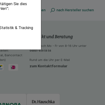
ätigen Sie dies
hlen":
nach Produkt suchen
nach Hersteller suchen
unktionen unserer
Statistik & Tracking
f diese nicht
Kontakt und Beratung
hender zu
 aus unseren
telefonisch Mo - Fr von 8-16 Uhr unter
eite an bevorzugte
eiten:
06851-939 56 56
lichen es uns auch
eal, Bancontact
ramm zu betreiben.
den)
Rund um die Uhr per E-Mail
zum Kontaktformular
se der Nutzung
imieren können, den
vant für Sie zu
oogle oder soziale