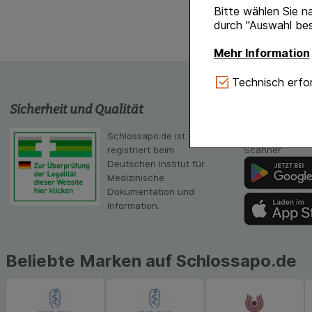
Bitte wählen Sie n
durch "Auswahl bes
Mehr Information
Technisch Notwe
Technisch erfor
Website notwendig 
Sicherheit und Qualität
schlossapo
verzichtet werden 
Komfort:
Diese Coo
Schlossapo.de ist
Die App von sc
gestalten, beispie
registriert beim
Scanner
Verhaltensweisen (
Deutschen Institut für
auf Ihre Bedürfnis
Medizinische
Dokumentation und
Statistik & Tracki
Information.
unserer Website sa
Inhalt auf unserer 
gestalten. Bitte be
Beliebte Marken auf Schlossapo.de
Medien übertragen