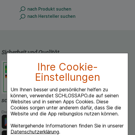
nach Produkt suchen
nach Hersteller suchen
Sicherheit und Qualität
Ihre Cookie-
Schlossapo.de ist registriert beim
Deutschen Institut für Medizinische
Einstellungen
Dokumentation und Information.
Um Ihnen besser und persönlicher helfen zu
können, verwendet SCHLOSSAPO.de auf seinen
schlossapo.de-App
Websites und in seinen Apps Cookies. Diese
Cookies sorgen unter anderem dafür, dass Sie die
Die App von schlossapo.de jetzt mit E-Rezept-Scanner
Website und die App reibungslos nutzen können.
Weitergehende Informationen finden Sie in unserer
Datenschutzerklärung
.