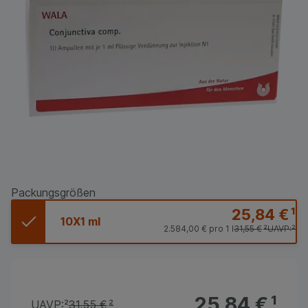
Packungsgrößen
25,84 €
¹
10X1 ml
2.584,00 €
pro 1 l
31,55 €
²
UAVP:
²
25,84 €
¹
UAVP:
²
31,55 €
²