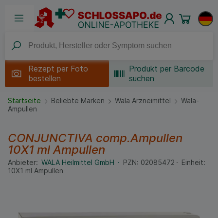
Rezept per
Foto
Produkt per Barcode
bestellen
suchen
Startseite
Beliebte Marken
Wala Arzneimittel
Wala-
Ampullen
CONJUNCTIVA comp.Ampullen
10X1 ml
Ampullen
Anbieter:
WALA Heilmittel GmbH
PZN:
02085472
Einheit:
10X1
ml
Ampullen