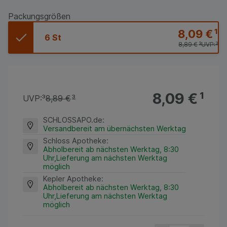
Packungsgrößen
8,09 €
¹
6 St
8,89 €
³
UVP:
³
8,09 €
¹
UVP:
³
8,89 €
³
SCHLOSSAPO.de
:
Versandbereit am übernächsten Werktag
Schloss Apotheke
:
Abholbereit ab nächsten Werktag, 8:30
Uhr,Lieferung am nächsten Werktag
möglich
Kepler Apotheke
:
Abholbereit ab nächsten Werktag, 8:30
Uhr,Lieferung am nächsten Werktag
möglich