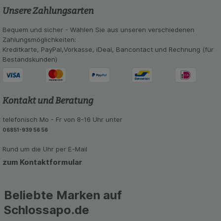
Unsere Zahlungsarten
Statistik & Tracking:
Hierüber lassen sich
Informationen über die Art und Weise der Nutzung
Bequem und sicher - Wählen Sie aus unseren verschiedenen
unserer Website sammeln, mit deren Hilfe wir
Zahlungsmöglichkeiten:
unsere Website weiter für Sie optimieren können,
Kreditkarte, PayPal,Vorkasse, iDeal, Bancontact und Rechnung (für
den Inhalt auf unserer Website aber auch die
Bestandskunden)
Werbung auf Drittseiten möglichst relevant für Sie
zu gestalten. Bitte beachten Sie, dass Daten
hierfür teilweise an Dritte wie z.B. Google oder
soziale Medien übertragen werden.
Kontakt und Beratung
telefonisch Mo - Fr von 8-16 Uhr unter
06851-939 56 56
Rund um die Uhr per E-Mail
zum Kontaktformular
Beliebte Marken auf
Schlossapo.de