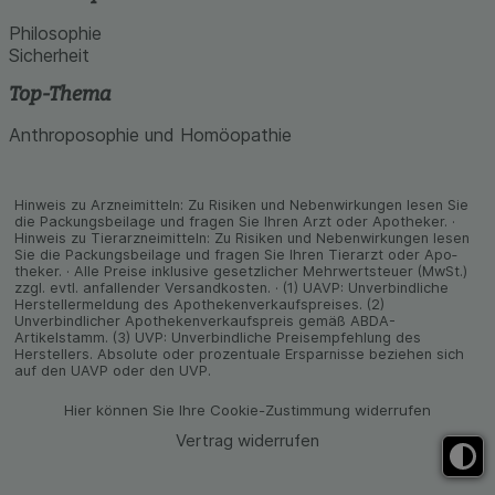
Philosophie
Sicherheit
Top-Thema
Anthroposophie und Homöopathie
Hinweis zu Arzneimitteln: Zu Risiken und Neben­wirkungen lesen Sie
die Packungs­beilage und fragen Sie Ihren Arzt oder Apo­theker. ·
Hinweis zu Tier­arz­nei­mitteln: Zu Risiken und Neben­wirkungen lesen
Sie die Packungs­beilage und fragen Sie Ihren Tier­arzt oder Apo­
theker. · Alle Preise inklusive gesetz­licher Mehrwertsteuer (MwSt.)
zzgl. evtl. anfallender Versand­kosten. · (1) UAVP: Unverbindliche
Herstellermeldung des Apothekenverkaufspreises. (2)
Unverbindlicher Apothekenverkaufspreis gemäß ABDA-
Artikelstamm. (3) UVP: Unverbindliche Preisempfehlung des
Herstellers. Absolute oder prozentuale Ersparnisse beziehen sich
auf den UAVP oder den UVP.
Hier können Sie Ihre Cookie-Zustimmung widerrufen
Vertrag widerrufen