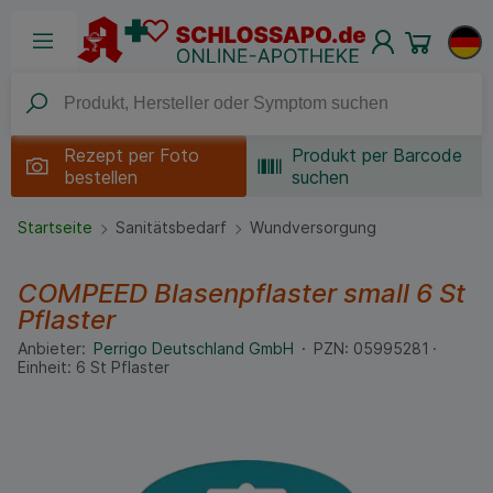
Rezept per
Foto
Produkt per Barcode
bestellen
suchen
Startseite
Sanitätsbedarf
Wundversorgung
COMPEED Blasenpflaster small
6 St
Pflaster
Anbieter:
Perrigo Deutschland GmbH
PZN:
05995281
Einheit:
6
St
Pflaster