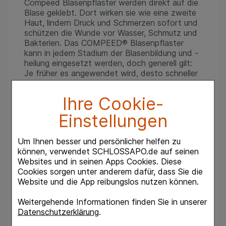
Compeed Blasenpflaster werden direkt auf die
Blase geklebt. Dort wirken sie wie eine zweite
Haut, lindern Druck und Schmerzen sofort und
schützen die Wunde vor Wasser, Schmutz und
Bakterien. Das COMPEED® Blasenpflaster
kann in jedem Stadium der Blasenbildung und -
heilung eingesetzt werden, doch generell gilt:
Je früher es angewendet wird, desto schneller
heilt die Blase ab.
Ihre Cookie-
COMPEED® Blasenpflaster bestehen aus
Hydrokolloiden, die die Wunde feucht halten
Einstellungen
und Schorfbildung verhindern. (Prinzip der f
COMPEED® Pflaster niemals
Um Ihnen besser und persönlicher helfen zu
zurechtschneiden, denn die Ränder sind
können, verwendet SCHLOSSAPO.de auf seinen
speziell geformt, damit das Haftgel nicht
Websites und in seinen Apps Cookies. Diese
austreten kann.
Cookies sorgen unter anderem dafür, dass Sie die
Website und die App reibungslos nutzen können.
Weitergehende Informationen finden Sie in unserer
Datenschutzerklärung
.