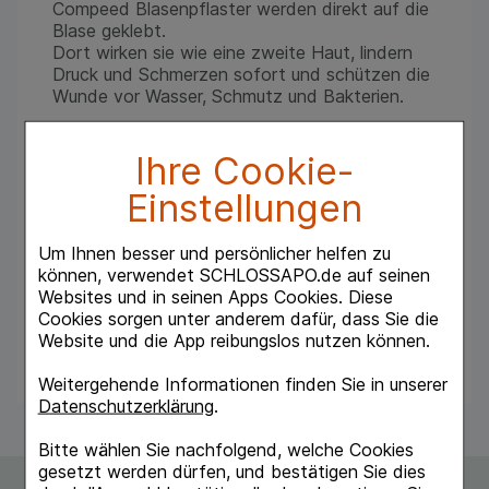
Compeed Blasenpflaster werden direkt auf die
Blase geklebt.
Dort wirken sie wie eine zweite Haut, lindern
Druck und Schmerzen sofort und schützen die
Wunde vor Wasser, Schmutz und Bakterien.
Das COMPEED® Blasenpflaster kann in jedem
Ihre Cookie-
Stadium der Blasenbildung und -heilung
eingesetzt werden, doch generell gilt:
Einstellungen
Je früher es angewendet wird, desto schneller
heilt die Blase ab.
Um Ihnen besser und persönlicher helfen zu
COMPEED® Blasenpflaster bestehen
können, verwendet SCHLOSSAPO.de auf seinen
COMPEED® Pflaster niemals
Websites und in seinen Apps Cookies. Diese
zurechtschneiden, denn die Ränder sind
Cookies sorgen unter anderem dafür, dass Sie die
speziell geformt, damit das Haftgel nicht
Website und die App reibungslos nutzen können.
austreten kann.
Weitergehende Informationen finden Sie in unserer
Datenschutzerklärung
.
Bitte wählen Sie nachfolgend, welche Cookies
gesetzt werden dürfen, und bestätigen Sie dies