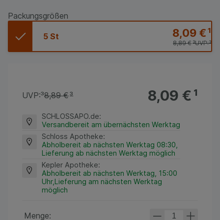
Packungsgrößen
8,09 €
¹
5 St
8,89 €
³
UVP:
³
8,09 €
¹
UVP:
³
8,89 €
³
SCHLOSSAPO.de
:
Versandbereit am übernächsten Werktag
Schloss Apotheke
:
Abholbereit ab nächsten Werktag 08:30,
Lieferung ab nächsten Werktag möglich
Kepler Apotheke
:
Abholbereit ab nächsten Werktag, 15:00
Uhr,Lieferung am nächsten Werktag
möglich
Menge: