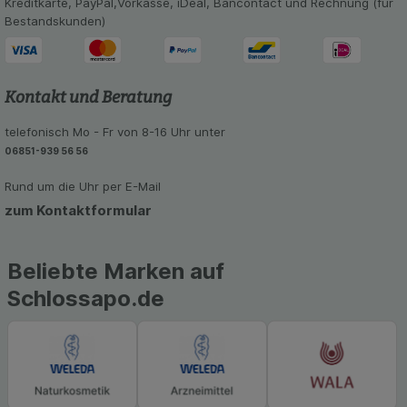
Kreditkarte, PayPal,Vorkasse, iDeal, Bancontact und Rechnung (für
unserer Website sammeln, mit deren Hilfe wir
Bestandskunden)
unsere Website weiter für Sie optimieren können,
den Inhalt auf unserer Website aber auch die
Werbung auf Drittseiten möglichst relevant für Sie
zu gestalten. Bitte beachten Sie, dass Daten
Kontakt und Beratung
hierfür teilweise an Dritte wie z.B. Google oder
soziale Medien übertragen werden.
telefonisch Mo - Fr von 8-16 Uhr unter
06851-939 56 56
Rund um die Uhr per E-Mail
zum Kontaktformular
Beliebte Marken auf
Schlossapo.de