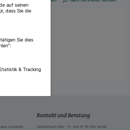
de auf seinen
r, dass Sie die
ätigen Sie dies
hlen":
unktionen unserer
Statistik & Tracking
f diese nicht
hender zu
eite an bevorzugte
lichen es uns auch
ramm zu betreiben.
Kontakt und Beratung
se der Nutzung
imieren können, den
 aus unseren
telefonisch Mo - Fr von 8-16 Uhr unter