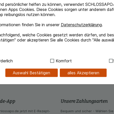
nd persönlicher helfen zu können, verwendet SCHLOSSAPO.
inen Apps Cookies. Diese Cookies sorgen unter anderem dafü
p reibungslos nutzen können.
rmationen finden Sie in unserer
Datenschutzerklärung
.
achfolgend, welche Cookies gesetzt werden dürfen, und best
Dermatophyten, Hefen (z.B. Candida-Arten),
tätigen" oder akzeptieren Sie alle Cookies durch "Alle auswä
ie Infektionen durch Corynebacterium minutissimum.
sen der Haut und der Hautfalten, Pityriasis
ndig:
Hierbei handelt es sich um Cookies, die für die Grundf
derlich
Komfort
sind (z.B. Navigation, Warenkorb, Kundenkonto), weshalb au
kann.
Auswahl Bestätigen
alles Akzeptieren
kies werden genutzt um das Einkaufserlebnis noch ansprec
lsweise für die Wiedererkennung des Besuchers oder unsere S
z.B. Spracheinstellung) anzupassen. Komfort-Cookies ermög
se zugeschrittene Inhalte anzuzeigen und unser Partnerprog
.de-App
Unsere Zahlungsarten
ng:
Hierüber lassen sich Informationen über die Art und Wei
mmeln, mit deren Hilfe wir unsere Website weiter für Sie opt
hlossapo.de jetzt mit E-Rezept-
Bequem und sicher - Wählen Sie