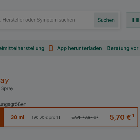
Suchen
imittelherstellung
App herunterladen
Beratung vor
ray
Spray
ungsgrößen
5,70 €
¹
30 ml
190,00 €
pro 1 l
UAVP:
²
6,87 €
²