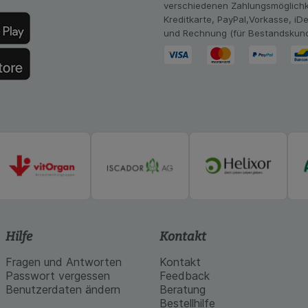
Website aber auch die Werbung auf Drittseiten möglichst rele
verschiedenen Zahlungsmöglichk
achten Sie, dass Daten hierfür teilweise an Dritte wie z.B. G
Kreditkarte, PayPal,Vorkasse, iD
 werden.
und Rechnung (für Bestandskun
Hilfe
Kontakt
Fragen und Antworten
Kontakt
Passwort vergessen
Feedback
Benutzerdaten ändern
Beratung
Bestellhilfe