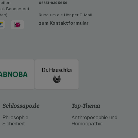
vant für Sie zu
eiten:
06851-939 56 56
oogle oder soziale
eal, Bancontact
den)
Rund um die Uhr per E-Mail
zum Kontaktformular
Schlossapo.de
Top-Thema
Philosophie
Anthroposophie und
Sicherheit
Homöopathie