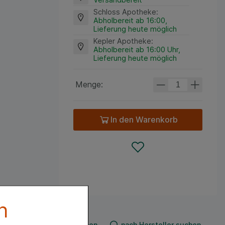
Schloss Apotheke
:
Abholbereit ab 16:00,
Lieferung heute möglich
Kepler Apotheke
:
Abholbereit ab 16:00 Uhr,
Lieferung heute möglich
Menge:
In den Warenkorb
n
n
nach Produkt suchen
nach Hersteller suchen