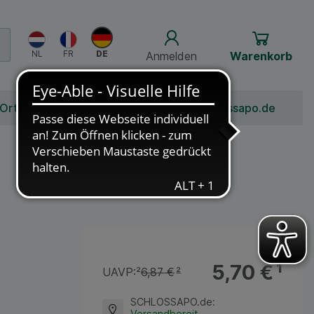
Anmelden
Warenkorb
 Ort
Bonusprogramm
Jobs
Über Schlossapo.de
5,70 €
¹
UAVP:
²
6,87 €
²
SCHLOSSAPO.de
:
Versandbereit