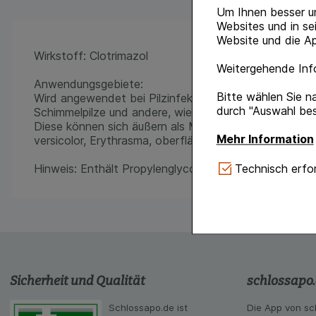
Um Ihnen besser u
Websites und in se
Website und die Ap
Wirkstoff: Clotrimazol
Weitergehende Info
Anwendungsgebiete:
Bitte wählen Sie n
Wird angewendet bei Pilzinfektionen der Haut durch 
durch "Auswahl bes
Schimmelpilze und andere, wie Malassezia furfur sow
Diese können sich äußern als Mykosen der Füße, Myko
Mehr Information
versicolor, Erythrasma, oberflächliche Candidosen.
Technisch Notwe
Technisch erfor
Hinweis: Enthält Propylenglycol.
Website notwendig 
verzichtet werden 
Komfort:
Diese Coo
gestalten, beispie
Verhaltensweisen (
auf Ihre Bedürfnis
Sicherheit und Qualität
schlossapo
Statistik & Tracki
unserer Website sa
Schlossapo.de ist
Die App von sc