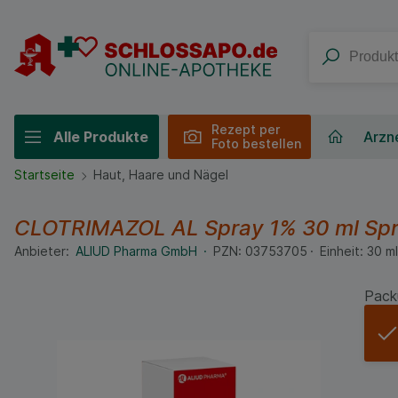
Rezept per
Alle Produkte
Arzne
Foto bestellen
Startseite
Haut, Haare und Nägel
CLOTRIMAZOL AL Spray 1%
30 ml
Sp
Anbieter:
ALIUD Pharma GmbH
PZN:
03753705
Einheit:
30
ml
Pack