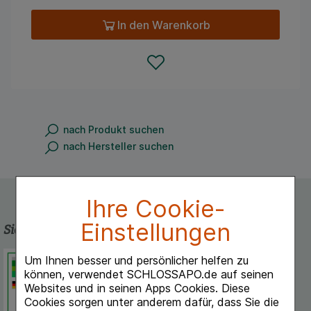
In den Warenkorb
nach Produkt suchen
nach Hersteller suchen
Ihre Cookie-
Einstellungen
Sicherheit und Qualität
Schlossapo.de ist registriert beim
Um Ihnen besser und persönlicher helfen zu
Deutschen Institut für Medizinische
können, verwendet SCHLOSSAPO.de auf seinen
Dokumentation und Information.
Websites und in seinen Apps Cookies. Diese
Cookies sorgen unter anderem dafür, dass Sie die