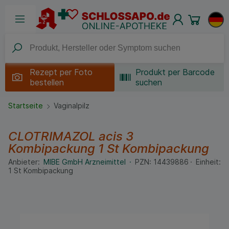
Rezept per
Foto
Produkt per Barcode
bestellen
suchen
Startseite
Vaginalpilz
CLOTRIMAZOL acis 3
Kombipackung
1 St
Kombipackung
Anbieter:
MIBE GmbH Arzneimittel
PZN:
14439886
Einheit:
1
St
Kombipackung