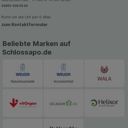
Werbung auf Drittseiten möglichst relevant für Sie
zu gestalten. Bitte beachten Sie, dass Daten
06851-939 56 56
hierfür teilweise an Dritte wie z.B. Google oder
Rund um die Uhr per E-Mail
soziale Medien übertragen werden.
zum Kontaktformular
Beliebte Marken auf
Schlossapo.de