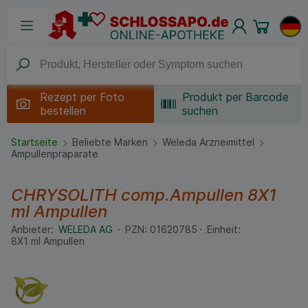
Rezept per
Foto
Produkt per Barcode
bestellen
suchen
Startseite
Beliebte Marken
Weleda Arzneimittel
Ampullenpräparate
CHRYSOLITH comp.Ampullen
8X1
ml
Ampullen
Anbieter:
WELEDA AG
PZN:
01620785
Einheit:
8X1
ml
Ampullen