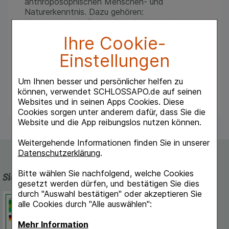
anthroposophischen Menschen- und
Naturerkenntnis. Dazu gehören:
Unterstützende Behandlung bei zentraler
Makuladegeneration und degenerativen
Ihre Cookie-
Veränderungen der Netzhaut; Überanstrengung
der Augen, nervöse und konstitutionelle
Einstellungen
Lichtüberempfindlichkeit.
Dosierung und Art
der Anwendung:
Soweit nicht anders
Um Ihnen besser und persönlicher helfen zu
verordnet, 2 – 3 mal wöchentlich 1 ml subcutan
können, verwendet SCHLOSSAPO.de auf seinen
injizieren.
Websites und in seinen Apps Cookies. Diese
Cookies sorgen unter anderem dafür, dass Sie die
Website und die App reibungslos nutzen können.
Weitergehende Informationen finden Sie in unserer
Datenschutzerklärung
.
Bitte wählen Sie nachfolgend, welche Cookies
Sicherheit und Qualität
gesetzt werden dürfen, und bestätigen Sie dies
durch "Auswahl bestätigen" oder akzeptieren Sie
Schlossapo.de ist registriert beim
alle Cookies durch "Alle auswählen":
Deutschen Institut für Medizinische
Dokumentation und Information.
Mehr Information