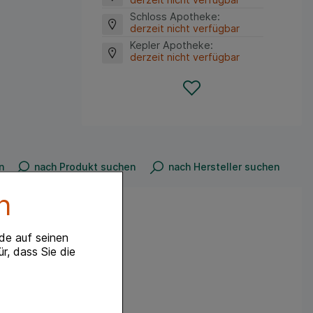
Schloss Apotheke
:
derzeit nicht verfügbar
Kepler Apotheke
:
derzeit nicht verfügbar
n
nach Produkt suchen
nach Hersteller suchen
n
de auf seinen
r, dass Sie die