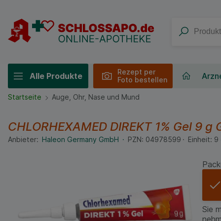
Rezept per
Alle Produkte
Arzne
Foto bestellen
Startseite
Auge, Ohr, Nase und Mund
CHLORHEXAMED DIREKT 1% Gel
9 g
Anbieter:
Haleon Germany GmbH
PZN:
04978599
Einheit:
9
Pack
Sie 
nehm