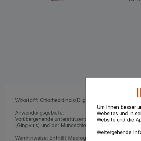
Wirkstoff: Chlorhexidinbis(D-gluconat)
Um Ihnen besser u
Anwendungsgebiete:
Websites und in se
Vorübergehende unterstützende Behandlung von bakte
Website und die Ap
(Gingivitis) und der Mundschleimhaut sowie nach parod
Weitergehende Info
Warnhinweise: Enthält Macrogolglycerolhydroxystear