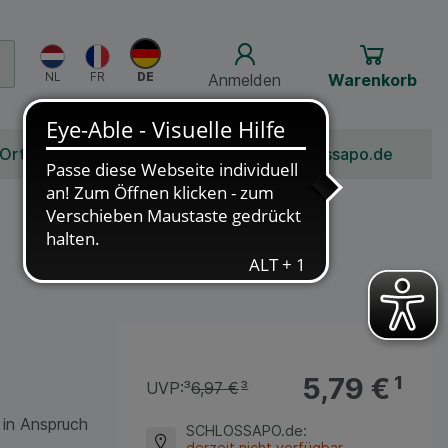
Anmelden
Warenkorb
 Ort
Bonusprogramm
Jobs
Über Schlossapo.de
5,79 €
¹
UVP:
³
6,97 €
³
 in Anspruch
SCHLOSSAPO.de
:
derzeit nicht verfügbar