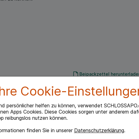
Beipackzettel herunterlade
Ihre Cookie-Einstellunge
nd persönlicher helfen zu können, verwendet SCHLOSSAPO.
inen Apps Cookies. Diese Cookies sorgen unter anderem dafü
riell bedingten Entzündungen des Zahnfleisches
p reibungslos nutzen können.
ontalchirurgischen Eingriffen.
rmationen finden Sie in unserer
Datenschutzerklärung
.
at, Levomenthol und Pfefferminzöl.