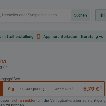
Suchen
imittelherstellung
App herunterladen
Beratung vor
Gel
g
Gel
ungsgrößen
5,79 €
¹
9 g
643,33 €
pro 1 kg
UVP:
³
6,97 €
³
müssen
sich anmelden
um die Verfügbarkeitsbenachrichtigung
en zu können.