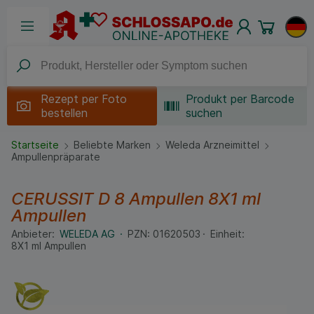
Rezept per
Foto
Produkt per Barcode
bestellen
suchen
Startseite
Beliebte Marken
Weleda Arzneimittel
Ampullenpräparate
CERUSSIT D 8 Ampullen
8X1 ml
Ampullen
Anbieter:
WELEDA AG
PZN:
01620503
Einheit:
8X1
ml
Ampullen