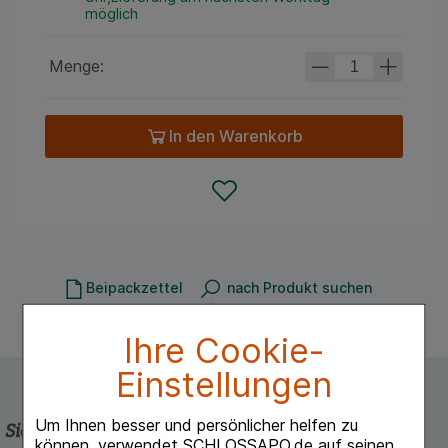
möglich
Menge:
In den Warenkorb
Beipackzettel
nach Produkt suchen
herunterladen
nach Hersteller suchen
Ihre Cookie-
Einstellungen
Um Ihnen besser und persönlicher helfen zu
Sicherheit und Qualität
können, verwendet SCHLOSSAPO.de auf seinen