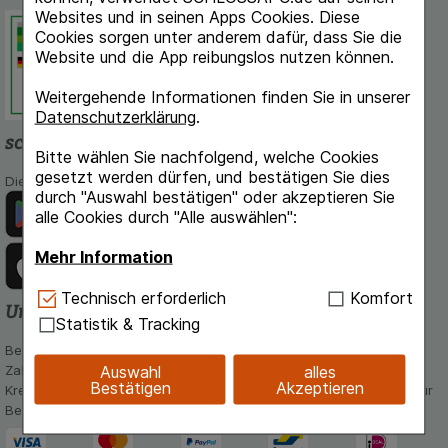
Websites und in seinen Apps Cookies. Diese
Schlossapo.de ist registriert beim
Cookies sorgen unter anderem dafür, dass Sie die
Deutschen Institut für Medizinische
Website und die App reibungslos nutzen können.
Dokumentation und Information.
Weitergehende Informationen finden Sie in unserer
Datenschutzerklärung
.
schlossapo.de-App
Bitte wählen Sie nachfolgend, welche Cookies
gesetzt werden dürfen, und bestätigen Sie dies
Die App von schlossapo.de jetzt mit E-Rezept-Scanner
durch "Auswahl bestätigen" oder akzeptieren Sie
alle Cookies durch "Alle auswählen":
Mehr Information
Technisch Notwendig:
Hierbei handelt es sich um
Technisch erforderlich
Komfort
Unsere Zahlungsarten
Cookies, die für die Grundfunktionen unserer
Statistik & Tracking
Website notwendig sind (z.B. Navigation,
Bequem und sicher - Wählen Sie aus unseren verschiedenen
Warenkorb, Kundenkonto), weshalb auf diese nicht
Auswahl
alles
Zahlungsmöglichkeiten:
verzichtet werden kann.
Bestätigen
Akzeptieren
Kreditkarte, PayPal,Vorkasse, iDeal, Bancontact und Rechnung (für
Bestandskunden)
Komfort:
Diese Cookies werden genutzt um das
Einkaufserlebnis noch ansprechender zu gestalten,