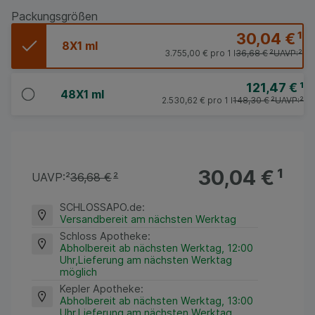
Packungsgrößen
30,04 €
¹
8X1 ml
3.755,00 €
pro 1 l
36,68 €
²
UAVP:
²
121,47 €
¹
48X1 ml
2.530,62 €
pro 1 l
148,30 €
²
UAVP:
²
30,04 €
¹
UAVP:
²
36,68 €
²
SCHLOSSAPO.de
:
Versandbereit am nächsten Werktag
Schloss Apotheke
:
Abholbereit ab nächsten Werktag, 12:00
Uhr,Lieferung am nächsten Werktag
möglich
Kepler Apotheke
:
Abholbereit ab nächsten Werktag, 13:00
Uhr,Lieferung am nächsten Werktag