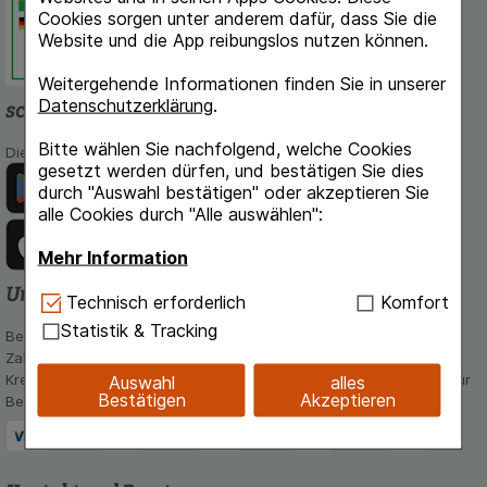
Cookies sorgen unter anderem dafür, dass Sie die
Dokumentation und Information.
Website und die App reibungslos nutzen können.
Weitergehende Informationen finden Sie in unserer
Datenschutzerklärung
.
schlossapo.de-App
Bitte wählen Sie nachfolgend, welche Cookies
Die App von schlossapo.de jetzt mit E-Rezept-Scanner
gesetzt werden dürfen, und bestätigen Sie dies
durch "Auswahl bestätigen" oder akzeptieren Sie
alle Cookies durch "Alle auswählen":
Mehr Information
Unsere Zahlungsarten
Technisch Notwendig:
Hierbei handelt es sich um
Technisch erforderlich
Komfort
Cookies, die für die Grundfunktionen unserer
Statistik & Tracking
Bequem und sicher - Wählen Sie aus unseren verschiedenen
Website notwendig sind (z.B. Navigation,
Zahlungsmöglichkeiten:
Warenkorb, Kundenkonto), weshalb auf diese nicht
Kreditkarte, PayPal,Vorkasse, iDeal, Bancontact und Rechnung (für
Auswahl
alles
verzichtet werden kann.
Bestätigen
Akzeptieren
Bestandskunden)
Komfort:
Diese Cookies werden genutzt um das
Einkaufserlebnis noch ansprechender zu gestalten,
beispielsweise für die Wiedererkennung des