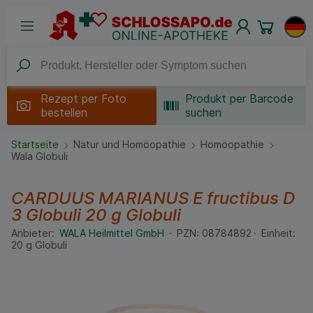
Rezept per
Foto
Produkt per Barcode
bestellen
suchen
Startseite
Natur und Homöopathie
Homöopathie
Wala Globuli
CARDUUS MARIANUS E fructibus D
3 Globuli
20 g
Globuli
Anbieter:
WALA Heilmittel GmbH
PZN:
08784892
Einheit:
20
g
Globuli