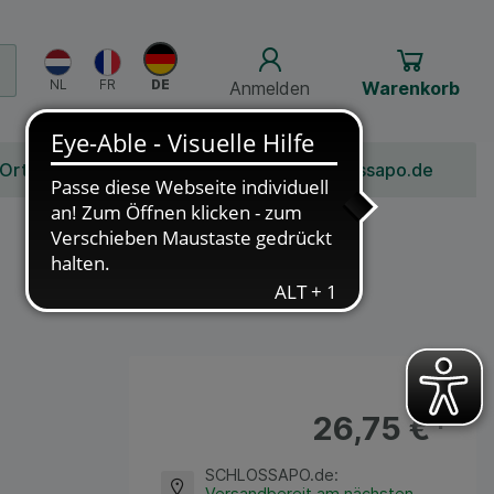
Anmelden
Warenkorb
 Ort
Bonusprogramm
Jobs
Über Schlossapo.de
26,75 €
¹
SCHLOSSAPO.de
:
Versandbereit am nächsten