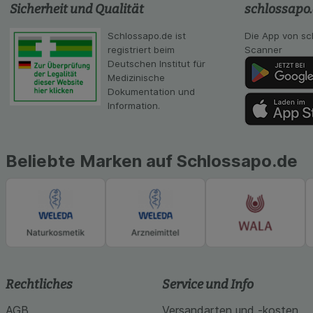
Statistik & Tracki
Sicherheit und Qualität
schlossapo
unserer Website sa
Inhalt auf unserer 
Schlossapo.de ist
Die App von sc
gestalten. Bitte be
registriert beim
Scanner
Medien übertragen
Deutschen Institut für
Medizinische
Dokumentation und
Information.
Beliebte Marken auf Schlossapo.de
Rechtliches
Service und Info
AGB
Versandarten und -kosten