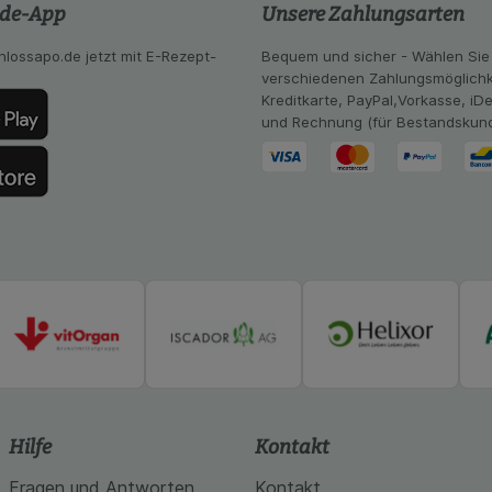
ng:
Hierüber lassen sich Informationen über die Art und Wei
.de-App
Unsere Zahlungsarten
mmeln, mit deren Hilfe wir unsere Website weiter für Sie opt
Website aber auch die Werbung auf Drittseiten möglichst rele
hlossapo.de jetzt mit E-Rezept-
Bequem und sicher - Wählen Sie
achten Sie, dass Daten hierfür teilweise an Dritte wie z.B. G
verschiedenen Zahlungsmöglichk
 werden.
Kreditkarte, PayPal,Vorkasse, iD
und Rechnung (für Bestandskun
Hilfe
Kontakt
Fragen und Antworten
Kontakt