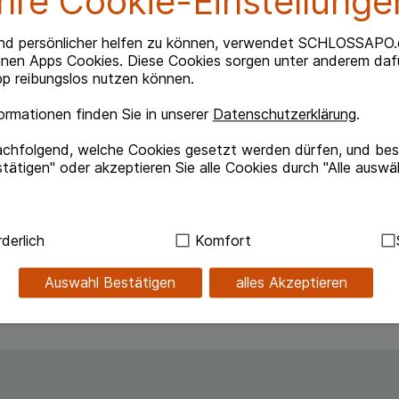
Ihre Cookie-Einstellunge
Beipackzettel herunterlade
nd persönlicher helfen zu können, verwendet SCHLOSSAPO.
inen Apps Cookies. Diese Cookies sorgen unter anderem dafü
p reibungslos nutzen können.
rmationen finden Sie in unserer
Datenschutzerklärung
.
ng bei Erschöpfungszuständen und zur Stärkung der
ng. Hinweis: Beim Auftreten von Krankheitszeichen
achfolgend, welche Cookies gesetzt werden dürfen, und best
 ein Arzt aufgesucht werden.
tätigen" oder akzeptieren Sie alle Cookies durch "Alle auswä
ndig:
Hierbei handelt es sich um Cookies, die für die Grundf
derlich
Komfort
ilage beachten!
sind (z.B. Navigation, Warenkorb, Kundenkonto), weshalb au
kann.
Auswahl Bestätigen
alles Akzeptieren
kies werden genutzt um das Einkaufserlebnis noch ansprec
lsweise für die Wiedererkennung des Besuchers oder unsere S
z.B. Spracheinstellung) anzupassen. Komfort-Cookies ermög
se zugeschrittene Inhalte anzuzeigen und unser Partnerprog