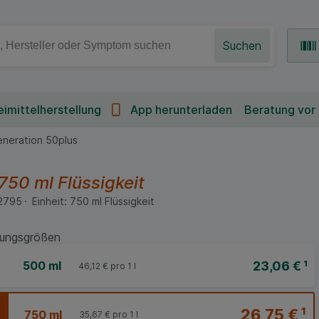
Suchen
imittelherstellung
App herunterladen
Beratung vor
neration 50plus
750 ml
Flüssigkeit
2795
Einheit:
750
ml
Flüssigkeit
ungsgrößen
23,06 €
¹
500 ml
46,12 €
pro 1 l
26,75 €
¹
750 ml
35,67 €
pro 1 l