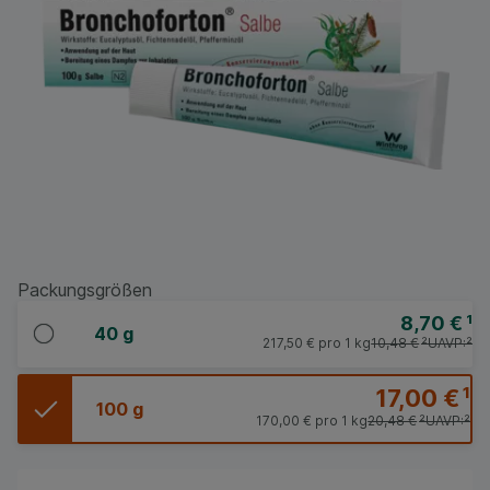
Packungsgrößen
8,70 €
¹
40 g
217,50 €
pro 1 kg
10,48 €
²
UAVP:
²
17,00 €
¹
100 g
170,00 €
pro 1 kg
20,48 €
²
UAVP:
²