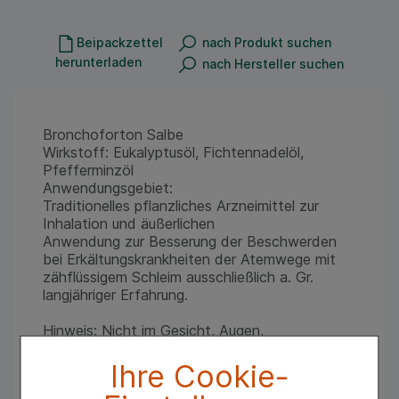
Beipackzettel
nach Produkt suchen
herunterladen
nach Hersteller suchen
Bronchoforton Salbe
Wirkstoff: Eukalyptusöl, Fichtennadelöl,
Pfefferminzöl
Anwendungsgebiet:
Traditionelles pflanzliches Arzneimittel zur
Inhalation und äußerlichen
Anwendung zur Besserung der Beschwerden
bei Erkältungskrankheiten der Atemwege mit
zähflüssigem Schleim ausschließlich a. Gr.
langjähriger Erfahrung.
Hinweis: Nicht im Gesicht, Augen,
Schleimhäuten anwenden.
Ihre Cookie-