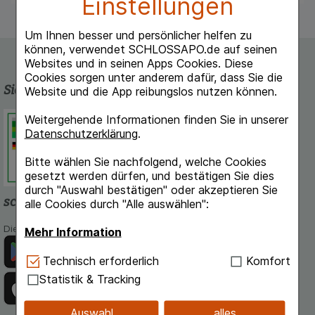
Einstellungen
Um Ihnen besser und persönlicher helfen zu
können, verwendet SCHLOSSAPO.de auf seinen
Websites und in seinen Apps Cookies. Diese
Cookies sorgen unter anderem dafür, dass Sie die
Sicherheit und Qualität
Website und die App reibungslos nutzen können.
Schlossapo.de ist registriert beim
Weitergehende Informationen finden Sie in unserer
Deutschen Institut für Medizinische
Datenschutzerklärung
.
Dokumentation und Information.
Bitte wählen Sie nachfolgend, welche Cookies
gesetzt werden dürfen, und bestätigen Sie dies
durch "Auswahl bestätigen" oder akzeptieren Sie
schlossapo.de-App
alle Cookies durch "Alle auswählen":
Die App von schlossapo.de jetzt mit E-Rezept-Scanner
Mehr Information
Technisch Notwendig:
Hierbei handelt es sich um
Technisch erforderlich
Komfort
Cookies, die für die Grundfunktionen unserer
Statistik & Tracking
Website notwendig sind (z.B. Navigation,
Warenkorb, Kundenkonto), weshalb auf diese nicht
Auswahl
alles