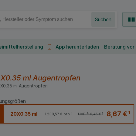
Suchen
imittelherstellung
App herunterladen
Beratung vor
X0.35 ml
Augentropfen
0X0.35
ml
Augentropfen
ungsgrößen
8,67 €
¹
20X0.35 ml
1.238,57 €
pro 1 l
UVP:
³
10,45 €
³