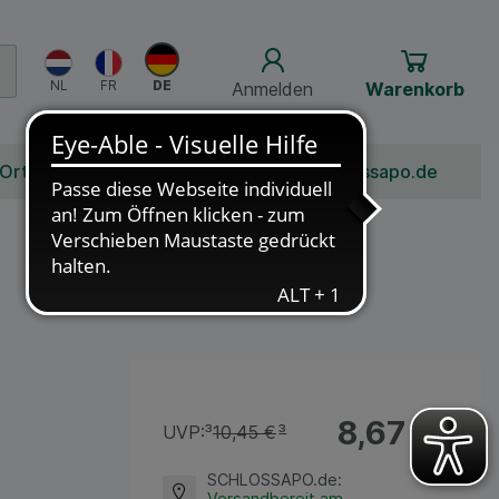
Anmelden
Warenkorb
 Ort
Bonusprogramm
Jobs
Über Schlossapo.de
8,67 €
¹
UVP:
³
10,45 €
³
SCHLOSSAPO.de
:
Versandbereit am