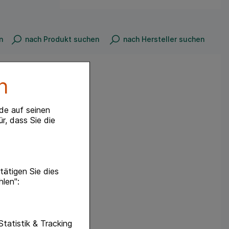
n
nach Produkt suchen
nach Hersteller suchen
n
de auf seinen
r, dass Sie die
ätigen Sie dies
hlen":
unktionen unserer
Statistik & Tracking