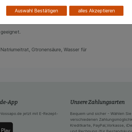
sind (z.B. Navigation, Warenkorb, Kundenkonto), weshalb au
mputerbildschinnen, Mikroskopen sowie bei langen
kann.
Auswahl Bestätigen
alles Akzeptieren
kies werden genutzt um das Einkaufserlebnis noch ansprec
pan medium UD auch bei länger- fristiger Anwendung
lsweise für die Wiedererkennung des Besuchers oder unsere S
z.B. Spracheinstellung) anzupassen. Komfort-Cookies ermög
 geeignet.
se zugeschrittene Inhalte anzuzeigen und unser Partnerprog
ng:
Hierüber lassen sich Informationen über die Art und Wei
 Natriumeitrat, Gtronensäure, Wasser für
mmeln, mit deren Hilfe wir unsere Website weiter für Sie opt
Website aber auch die Werbung auf Drittseiten möglichst rele
achten Sie, dass Daten hierfür teilweise an Dritte wie z.B. G
 werden.
.de-App
Unsere Zahlungsarten
hlossapo.de jetzt mit E-Rezept-
Bequem und sicher - Wählen Sie
verschiedenen Zahlungsmöglichk
Kreditkarte, PayPal,Vorkasse, iD
und Rechnung (für Bestandskun