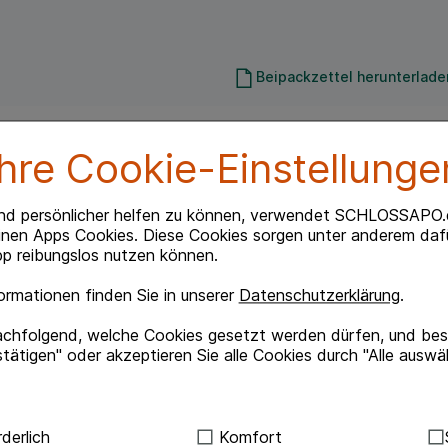
Beipackzettel herunterlade
Ihre Cookie-Einstellunge
mittelfreien, viskoelastischen, klaren Schutzfilm für
nd persönlicher helfen zu können, verwendet SCHLOSSAPO.
inen Apps Cookies. Diese Cookies sorgen unter anderem dafü
p reibungslos nutzen können.
atriumsalz der Hyaluronsaure, das aufgrund seiner
äßigen, stabilen und besonders lang haftenden
rmationen finden Sie in unserer
Datenschutzerklärung
.
ung zu beeinträchtigen.
achfolgend, welche Cookies gesetzt werden dürfen, und best
e Linderung bei Beschwerden in Zusammenhang mit
tätigen" oder akzeptieren Sie alle Cookies durch "Alle auswä
er oder weicher Kontaktlinsen oder bei
e, Trockenheit oder Luftverschmut- zung
ndig:
Hierbei handelt es sich um Cookies, die für die Grundf
derlich
Komfort