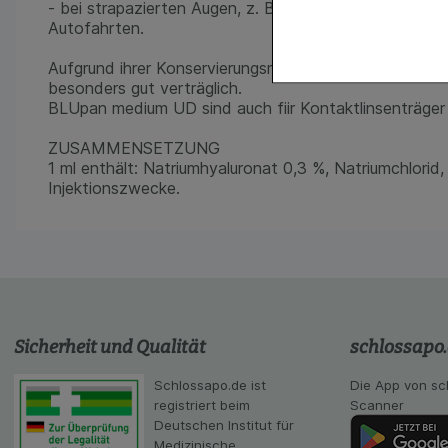
Website notwendig 
- bei strapazierten Augen, z. B. bei der Arbeit an Co
verzichtet werden 
Autofahrten.
Komfort:
Diese Coo
Aufgrund ihrer Konservierungsmittelfreiheit sind BLU
gestalten, beispie
besonders gut verträglich.
Verhaltensweisen (
BLUpan medium UD sind auch fiir Kontaktlinsenträger
auf Ihre Bedürfnis
ZUSAMMENSETZUNG
Statistik & Tracki
1 ml enthält: Natriumhyaluronat 0,3 %, Natriumchlorid,
unserer Website sa
Injektionszwecke.
Inhalt auf unserer 
gestalten. Bitte be
Medien übertragen
Sicherheit und Qualität
schlossapo
Schlossapo.de ist
Die App von sc
registriert beim
Scanner
Deutschen Institut für
Medizinische