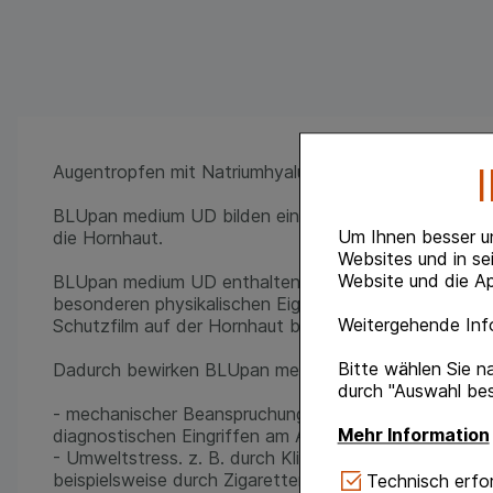
Augentropfen mit Natriumhyaluronat 0,3%
BLUpan medium UD bilden einen sterilen, konservierungs
Um Ihnen besser u
die Hornhaut.
Websites und in se
Website und die Ap
BLUpan medium UD enthalten Natriumhyaluronat, das N
besonderen physikalischen Eigenschaft einen gleichm
Weitergehende Info
Schutzfilm auf der Hornhaut bildet, ohne die Sehleist
Bitte wählen Sie n
Dadurch bewirken BLUpan medium UD lang anhaltend
durch "Auswahl bes
- mechanischer Beanspruchung, z. B. beim Tragen hart
Mehr Information
diagnostischen Eingriffen am Auge,
- Umweltstress. z. B. durch Klimaanlagen, Wind, Kält
Technisch Notwe
beispielsweise durch Zigarettenrauch, oder
Technisch erfor