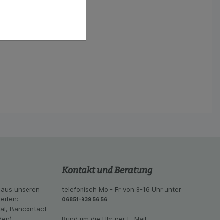
f diese nicht
hender zu
eite an bevorzugte
lichen es uns auch
ramm zu betreiben.
se der Nutzung
imieren können, den
vant für Sie zu
oogle oder soziale
Kontakt und Beratung
 aus unseren
telefonisch Mo - Fr von 8-16 Uhr unter
eiten:
06851-939 56 56
eal, Bancontact
den)
Rund um die Uhr per E-Mail