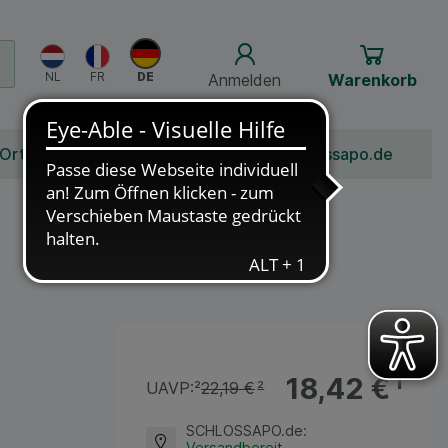
Anmelden
Warenkorb
 Ort
Bonusprogramm
Jobs
Über Schlossapo.de
18,42 €
¹
UAVP:
²
22,19 €
²
SCHLOSSAPO.de
:
Versandbereit