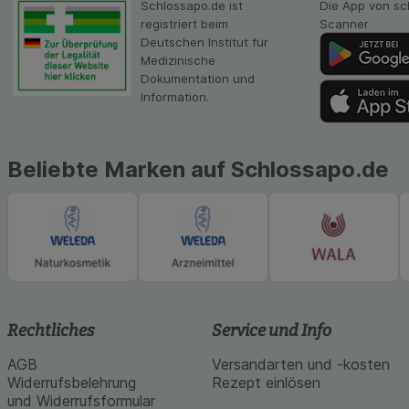
Schlossapo.de ist
Die App von sc
Inhalt auf unserer 
registriert beim
Scanner
gestalten. Bitte be
Deutschen Institut für
Medien übertragen
Medizinische
Dokumentation und
Information.
Beliebte Marken auf Schlossapo.de
Rechtliches
Service und Info
AGB
Versandarten und -kosten
Widerrufsbelehrung
Rezept einlösen
und Widerrufsformular