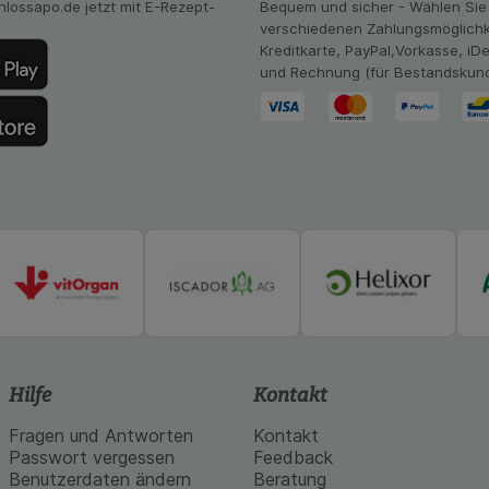
hlossapo.de jetzt mit E-Rezept-
Bequem und sicher - Wählen Sie
Website aber auch die Werbung auf Drittseiten möglichst rele
verschiedenen Zahlungsmöglichk
achten Sie, dass Daten hierfür teilweise an Dritte wie z.B. G
Kreditkarte, PayPal,Vorkasse, iD
 werden.
und Rechnung (für Bestandskun
Hilfe
Kontakt
Fragen und Antworten
Kontakt
Passwort vergessen
Feedback
Benutzerdaten ändern
Beratung