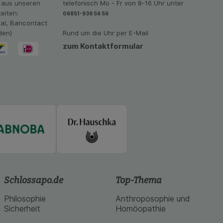
 aus unseren
telefonisch Mo - Fr von 8-16 Uhr unter
vant für Sie zu
eiten:
06851-939 56 56
oogle oder soziale
eal, Bancontact
den)
Rund um die Uhr per E-Mail
zum Kontaktformular
Schlossapo.de
Top-Thema
Philosophie
Anthroposophie und
Sicherheit
Homöopathie