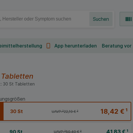
Suchen
imittelherstellung
App herunterladen
Beratung vor
t
Tabletten
:
30
St
Tabletten
ungsgrößen
18,42 €
¹
30 St
UAVP:
²
22,19 €
²
41,83 €
¹
90 St
UAVP:
²
50,40 €
²