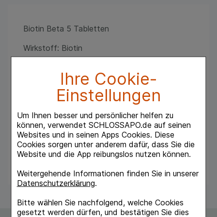
Biotin Beta 5 Tabletten
Wirkstoff: Biotin
Anwendungsgebiete:
Ihre Cookie-
Vitamin für schöne Haut, Haare und Nägel
Prophylaxe und Therapie von Biotin-
Einstellungen
Mangelzuständen. Zur Prophylaxe sind weniger
als 0,2 mg Biotin am Tag ausreichend. Therapie
Um Ihnen besser und persönlicher helfen zu
von Biotin-Mangelzuständen beim sehr
können, verwendet SCHLOSSAPO.de auf seinen
seltenen biotinabhängigen, multiplen
Websites und in seinen Apps Cookies. Diese
Carboxylasemangel.
Cookies sorgen unter anderem dafür, dass Sie die
Website und die App reibungslos nutzen können.
Hinweis: Biotin beta 5 enthält Lactose.
Weitergehende Informationen finden Sie in unserer
Datenschutzerklärung
.
Bitte wählen Sie nachfolgend, welche Cookies
gesetzt werden dürfen, und bestätigen Sie dies