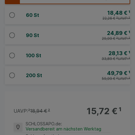
18,48 €
¹
60 St
22,26 €
²
UAVP:
²
24,89 €
¹
90 St
29,99 €
²
UAVP:
²
28,13 €
¹
100 St
33,89 €
²
UAVP:
²
49,79 €
¹
200 St
59,99 €
²
UAVP:
²
15,72 €
¹
UAVP:
²
18,94 €
²
SCHLOSSAPO.de
:
Versandbereit am nächsten Werktag