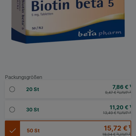
Packungsgrößen
7,86 €
¹
20 St
9,47 €
²
UAVP:
²
11,20 €
¹
30 St
13,49 €
²
UAVP:
²
15,72 €
¹
50 St
18,94 €
²
UAVP:
²