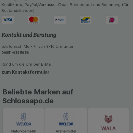
Informationen über die Art und Weise der Nutzung
Kreditkarte, PayPal,Vorkasse, iDeal, Bancontact und Rechnung (für
unserer Website sammeln, mit deren Hilfe wir
Bestandskunden)
unsere Website weiter für Sie optimieren können,
den Inhalt auf unserer Website aber auch die
Werbung auf Drittseiten möglichst relevant für Sie
zu gestalten. Bitte beachten Sie, dass Daten
Kontakt und Beratung
hierfür teilweise an Dritte wie z.B. Google oder
soziale Medien übertragen werden.
telefonisch Mo - Fr von 8-16 Uhr unter
06851-939 56 56
Rund um die Uhr per E-Mail
zum Kontaktformular
Beliebte Marken auf
Schlossapo.de