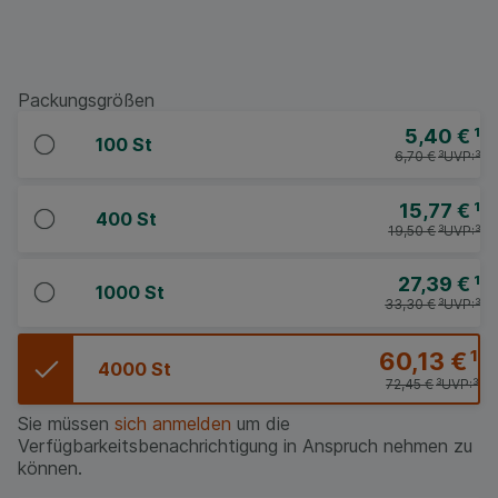
Packungsgrößen
5,40 €
¹
100 St
6,70 €
³
UVP:
³
15,77 €
¹
400 St
19,50 €
³
UVP:
³
27,39 €
¹
1000 St
33,30 €
³
UVP:
³
60,13 €
¹
4000 St
72,45 €
³
UVP:
³
Sie müssen
sich anmelden
um die
Verfügbarkeitsbenachrichtigung in Anspruch nehmen zu
können.