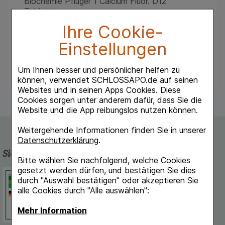
Biochemie Pflüger 1 Calcium Fluor. D12
Tabletten
Registrierte homöopathische Arzneimittel,
Ihre Cookie-
daher ohne Angabe einer therapeutischen
Indikation
Einstellungen
Glutenfrei
Hinweis: Enthalten Lactose
Um Ihnen besser und persönlicher helfen zu
können, verwendet SCHLOSSAPO.de auf seinen
Websites und in seinen Apps Cookies. Diese
Cookies sorgen unter anderem dafür, dass Sie die
Website und die App reibungslos nutzen können.
Weitergehende Informationen finden Sie in unserer
Datenschutzerklärung
.
Sicherheit und Qualität
Bitte wählen Sie nachfolgend, welche Cookies
gesetzt werden dürfen, und bestätigen Sie dies
Schlossapo.de ist registriert beim
durch "Auswahl bestätigen" oder akzeptieren Sie
Deutschen Institut für Medizinische
alle Cookies durch "Alle auswählen":
Dokumentation und Information.
Mehr Information