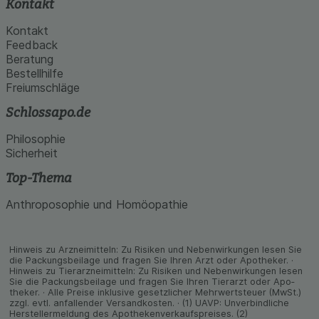
Kontakt
Kontakt
Feedback
Beratung
Bestellhilfe
Freiumschläge
Schlossapo.de
Philosophie
Sicherheit
Top-Thema
Anthroposophie und Homöopathie
Hinweis zu Arzneimitteln: Zu Risiken und Neben­wirkungen lesen Sie
die Packungs­beilage und fragen Sie Ihren Arzt oder Apo­theker. ·
Hinweis zu Tier­arz­nei­mitteln: Zu Risiken und Neben­wirkungen lesen
Sie die Packungs­beilage und fragen Sie Ihren Tier­arzt oder Apo­
theker. · Alle Preise inklusive gesetz­licher Mehrwertsteuer (MwSt.)
zzgl. evtl. anfallender Versand­kosten. · (1) UAVP: Unverbindliche
Herstellermeldung des Apothekenverkaufspreises. (2)