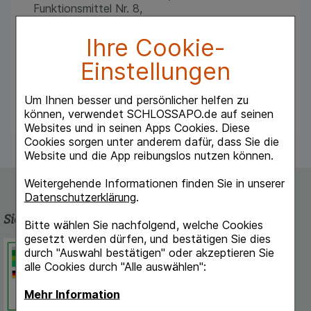
Funktionsmittel Nr. 8,
Registrierte homöopathische Arzneimittel,
Ihre Cookie-
daher ohne Angabe einer therapeutischen
Einstellungen
Indikation.
Enthalten Lactose und Weizenstärke.
Um Ihnen besser und persönlicher helfen zu
können, verwendet SCHLOSSAPO.de auf seinen
Websites und in seinen Apps Cookies. Diese
Cookies sorgen unter anderem dafür, dass Sie die
Website und die App reibungslos nutzen können.
Weitergehende Informationen finden Sie in unserer
Datenschutzerklärung
.
Sicherheit und Qualität
Bitte wählen Sie nachfolgend, welche Cookies
gesetzt werden dürfen, und bestätigen Sie dies
Schlossapo.de ist registriert beim
durch "Auswahl bestätigen" oder akzeptieren Sie
Deutschen Institut für Medizinische
alle Cookies durch "Alle auswählen":
Dokumentation und Information.
Mehr Information