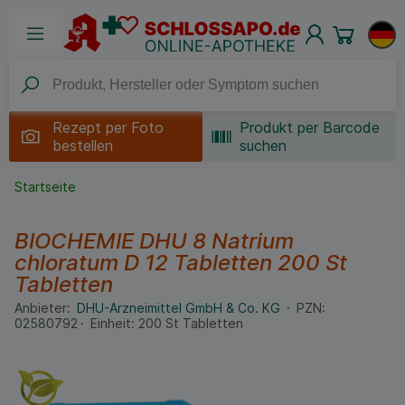
Rezept per
Foto
Produkt per Barcode
bestellen
suchen
Startseite
BIOCHEMIE DHU 8 Natrium
chloratum D 12 Tabletten
200 St
Tabletten
Anbieter:
DHU-Arzneimittel GmbH & Co. KG
PZN:
02580792
Einheit:
200
St
Tabletten