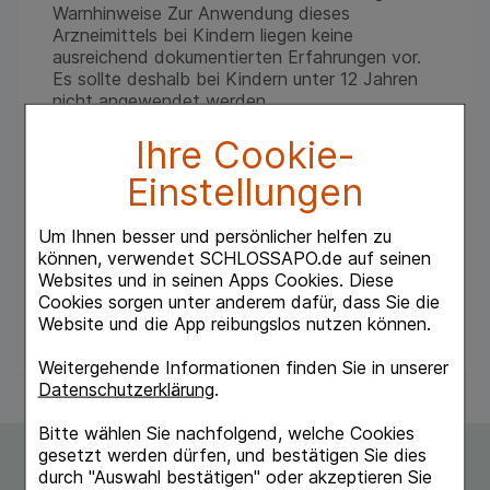
Warnhinweise Zur Anwendung dieses
Arzneimittels bei Kindern liegen keine
ausreichend dokumentierten Erfahrungen vor.
Es sollte deshalb bei Kindern unter 12 Jahren
nicht angewendet werden.
Dosierung und Art der
Ihre Cookie-
Anwendung
Einstellungen
Soweit nicht anders verordnet, 1-mal
wöchentlich bis 1-mal täglich 1 ml subcutan
injizieren. Dauer der Anwendung Die Dauer der
Um Ihnen besser und persönlicher helfen zu
Behandlung erfordert eine Absprache mit dem
können, verwendet SCHLOSSAPO.de auf seinen
Arzt.
Websites und in seinen Apps Cookies. Diese
Nebenwirkungen
Cookies sorgen unter anderem dafür, dass Sie die
Website und die App reibungslos nutzen können.
Keine bekannt.
Weitergehende Informationen finden Sie in unserer
Datenschutzerklärung
.
Bitte wählen Sie nachfolgend, welche Cookies
gesetzt werden dürfen, und bestätigen Sie dies
durch "Auswahl bestätigen" oder akzeptieren Sie