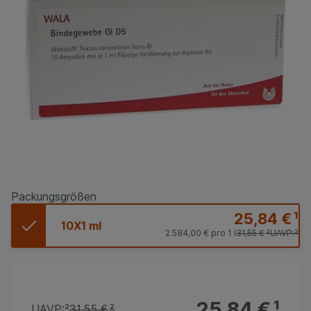
Packungsgrößen
25,84 €
¹
10X1 ml
2.584,00 €
pro 1 l
31,55 €
²
UAVP:
²
25,84 €
¹
UAVP:
²
31,55 €
²