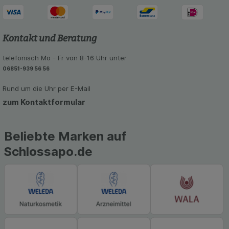
unserer Website sammeln, mit deren Hilfe wir
unsere Website weiter für Sie optimieren können,
den Inhalt auf unserer Website aber auch die
Werbung auf Drittseiten möglichst relevant für Sie
Kontakt und Beratung
zu gestalten. Bitte beachten Sie, dass Daten
hierfür teilweise an Dritte wie z.B. Google oder
telefonisch Mo - Fr von 8-16 Uhr unter
soziale Medien übertragen werden.
06851-939 56 56
Rund um die Uhr per E-Mail
zum Kontaktformular
Beliebte Marken auf
Schlossapo.de