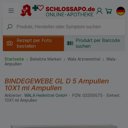
Rezept per
Foto
Produkt per Barcode
bestellen
suchen
Startseite
Beliebte Marken
Wala Arzneimittel
Wala-
Ampullen
BINDEGEWEBE GL D 5 Ampullen
10X1 ml
Ampullen
Anbieter:
WALA Heilmittel GmbH
PZN:
03359575
Einheit:
10X1
ml
Ampullen