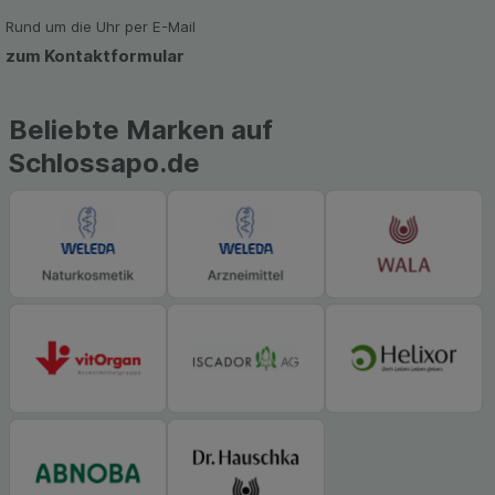
zu gestalten. Bitte beachten Sie, dass Daten
hierfür teilweise an Dritte wie z.B. Google oder
Rund um die Uhr per E-Mail
soziale Medien übertragen werden.
zum Kontaktformular
Beliebte Marken auf
Schlossapo.de