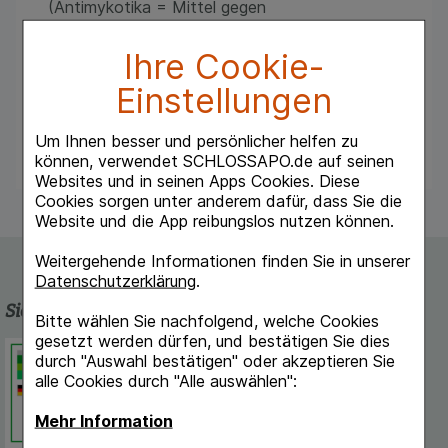
(Antimykotika = Mittel gegen
krankheitserregende Pilze) und be kämpft
daher wirkungsvoll die Ursache der Schuppen.
Ihre Cookie-
&am>p;lt;/p>
Die Kopfhaut erhält ihr natürliches
Einstellungen
Gleichgewicht zurück, der unangenehme
Juckreiz lässt nach.
Um Ihnen besser und persönlicher helfen zu
können, verwendet SCHLOSSAPO.de auf seinen
Websites und in seinen Apps Cookies. Diese
Cookies sorgen unter anderem dafür, dass Sie die
Website und die App reibungslos nutzen können.
Weitergehende Informationen finden Sie in unserer
Datenschutzerklärung
.
Sicherheit und Qualität
Bitte wählen Sie nachfolgend, welche Cookies
gesetzt werden dürfen, und bestätigen Sie dies
Schlossapo.de ist registriert beim
durch "Auswahl bestätigen" oder akzeptieren Sie
Deutschen Institut für Medizinische
alle Cookies durch "Alle auswählen":
Dokumentation und Information.
Mehr Information