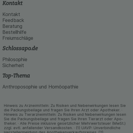
Kontakt
Kontakt
Feedback
Beratung
Bestellhilfe
Freiumschläge
Schlossapo.de
Philosophie
Sicherheit
Top-Thema
Anthroposophie und Homöopathie
Hinweis zu Arzneimitteln: Zu Risiken und Neben­wirkungen lesen Sie
die Packungs­beilage und fragen Sie Ihren Arzt oder Apo­theker. ·
Hinweis zu Tier­arz­nei­mitteln: Zu Risiken und Neben­wirkungen lesen
Sie die Packungs­beilage und fragen Sie Ihren Tier­arzt oder Apo­
theker. · Alle Preise inklusive gesetz­licher Mehrwertsteuer (MwSt.)
zzgl. evtl. anfallender Versand­kosten. · (1) UAVP: Unverbindliche
Herstellermeldung des Apothekenverkaufspreises. (2)